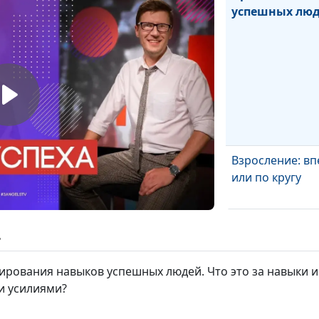
успешных лю
Взросление: вп
или по кругу
Успех - не грех
ь
ирования навыков успешных людей. Что это за навыки и
и усилиями?