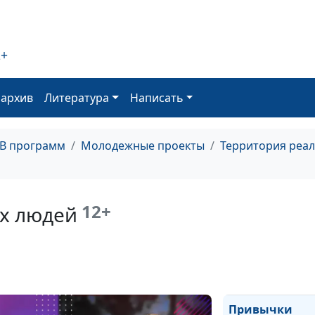
Бизнес с Божь
благословение
2+
оархив
Литература
Написать
Детство: как он
ТВ программ
Молодежные проекты
Территория реа
влияет на жизн
человека
Успешность:
12+
х людей
обратная стор
медали
Привычки