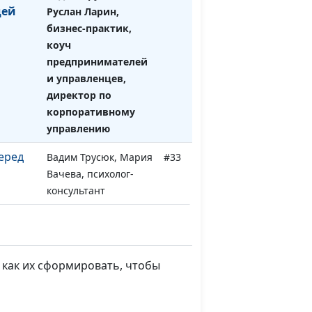
дей
Руслан Ларин,
бизнес-практик,
коуч
предпринимателей
и управленцев,
директор по
корпоративному
управлению
еред
Вадим Трусюк, Мария
#33
Вачева, психолог-
консультант
Вадим Трусюк,
#32
Андрей Качалаба,
священнослужитель,
 как их сформировать, чтобы
доктор
практического
богословия, блогер