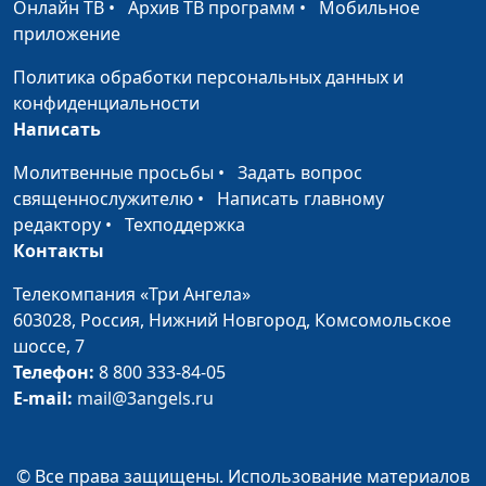
Онлайн ТВ
•
Архив ТВ программ
•
Мобильное
доктор практического
приложение
богословия, блогер
Политика обработки персональных данных и
Благополучие в
Вадим Трусюк, Руслан
#31
конфиденциальности
жизни: прокачай все
Ларин, бизнес-практик,
Написать
сферы
коуч
предпринимателей и
Молитвенные просьбы
•
Задать вопрос
управленцев, директор
священнослужителю
•
Написать главному
по корпоративному
редактору
•
Техподдержка
управлению
Контакты
Как праздновать по-
Вадим Трусюк, Андрей
#30
Телекомпания «Три Ангела»
христиански?
Качалаба,
603028,
Россия, Нижний Новгород,
Комсомольское
священнослужитель,
шоссе, 7
доктор практического
Телефон:
8 800 333-84-05
богословия, блогер
E-mail:
mail@3angels.ru
Как научиться
Вадим Трусюк, Андрей
#29
прощать
Качалаба,
© Все права защищены. Использование материалов
священнослужитель,