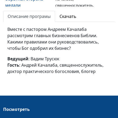
медали
священнослужитель,
доктор практического
Описание програмы
Скачать
богословия, блогер
Привычки успешных
Вместе с пастором Андреем Качалаба
Вадим Трусюк, Руслан
#34
людей
рассмотрим главных бизнесменов Библии.
Ларин, бизнес-практик,
Какими правилами они руководствовались,
коуч
чтобы Бог одобрил их бизнес?
предпринимателей и
управленцев, директор
Ведущий
: Вадим Трусюк
по корпоративному
Гость
: Андрей Качалаба, священнослужитель,
управлению
доктор практического богословия, блогер
Взросление: вперед
Вадим Трусюк, Мария
#33
или по кругу
Вачева, психолог-
консультант
Успех - не грех
Вадим Трусюк, Андрей
#32
Качалаба,
Посмотреть
священнослужитель,