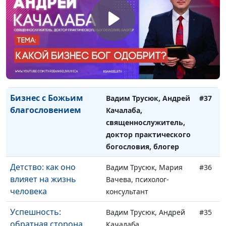
священнослужитель,
доктор практического
богословия, блогер
Найти себя
Вадим Трусюк, Мария
#38
настоящего
Вачева, психолог-
консультант
Бизнес с Божьим
Вадим Трусюк, Андрей
#37
благословением
Качалаба,
священнослужитель,
доктор практического
богословия, блогер
Детство: как оно
Вадим Трусюк, Мария
#36
влияет на жизнь
Вачева, психолог-
человека
консультант
Успешность:
Вадим Трусюк, Андрей
#35
обратная сторона
Качалаба,