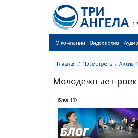
1
О компании
Видеоархив
Ауди
Главная
Посмотреть
Архив 
Молодежные проек
Блог (1)