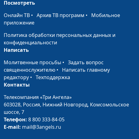
Посмотреть
Успешный человек:
Вадим Трусюк,
#43
как мыслить, чтобы
Александр Сахаров,
Онлайн ТВ
•
Архив ТВ программ
•
Мобильное
стать таким же
священнослужитель,
приложение
психолог, консультант
Политика обработки персональных данных и
по семейным
конфиденциальности
взаимоотношениям
Написать
Как стать успешным
Вадим Трусюк,
#42
Молитвенные просьбы
•
Задать вопрос
и не предать себя
Александр Сахаров,
священнослужителю
•
Написать главному
священнослужитель,
редактору
•
Техподдержка
психолог, консультант
Контакты
по семейным
взаимоотношениям
Телекомпания «Три Ангела»
603028,
Россия, Нижний Новгород,
Комсомольское
Свобода выбора: как
Вадим Трусюк, Мария
#41
шоссе, 7
принять трудное
Вачева, психолог-
Телефон:
8 800 333-84-05
решение
консультант
E-mail:
mail@3angels.ru
Оптимизируй свой
Вадим Трусюк, Руслан
#40