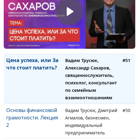
консультант по
семейным
взаимоотношениям
Чувство вины и успех:
Вадим Трусюк, Павел
#52
возможно ли
Жуков,
сочетать?
священнослужитель
Цена успеха, или За
Вадим Трусюк,
#51
что стоит платить?
Александр Сахаров,
священнослужитель,
психолог, консультант
по семейным
взаимоотношениям
Основы финансовой
Вадим Трусюк, Дмитрий
#50
грамотности. Лекция
Агмалов, бизнесмен,
2
индивидуальный
предприниматель