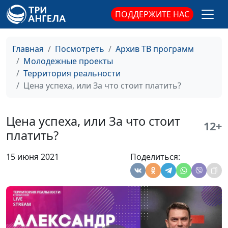
теологии
ПОДДЕРЖИТЕ НАС
Конфликт семей:
Вадим Трусюк, Павел
#56
родство земное и
Жуков,
Главная
Посмотреть
Архив ТВ программ
небесное
священнослужитель
Молодежные проекты
Духовное зрение:
Вадим Трусюк, Павел
#55
Территория реальности
цветной взгляд на
Жуков,
Цена успеха, или За что стоит платить?
жизнь
священнослужитель
Цель саморазвития
Вадим Трусюк, Виталий
#54
Цена успеха, или За что стоит
12+
Киссер,
платить?
священнослужитель,
консультант по
15 июня 2021
Поделиться:
семейным
взаимоотношениям
Кем бы ты ни был –
Вадим Трусюк, Виталий
#53
будь лучше
Киссер,
священнослужитель,