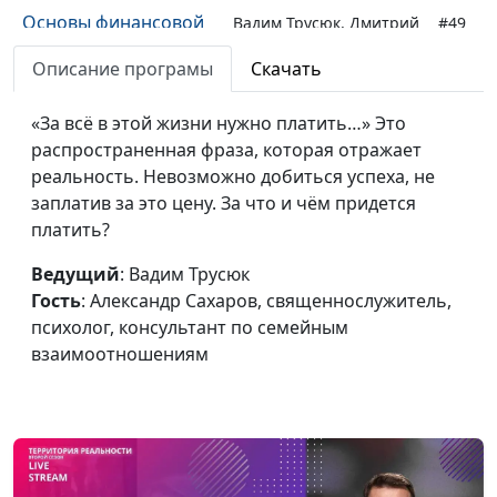
Основы финансовой
Вадим Трусюк, Дмитрий
#49
грамотности. Лекция
Агмалов, бизнесмен,
Описание програмы
Скачать
1
индивидуальный
предприниматель
«За всё в этой жизни нужно платить…» Это
Где взять ресурсы для
распространенная фраза, которая отражает
Вадим Трусюк,
#48
успеха
реальность. Невозможно добиться успеха, не
Александр Сахаров,
заплатив за это цену. За что и чём придется
священнослужитель,
платить?
психолог, консультант
по семейным
Ведущий
: Вадим Трусюк
взаимоотношениям
Гость
: Александр Сахаров, священнослужитель,
Управление
психолог, консультант по семейным
Вадим Трусюк, Руслан
#47
финансами
взаимоотношениям
Ларин, бизнес-практик,
коуч
предпринимателей и
управленцев, директор
по корпоративному
управлению