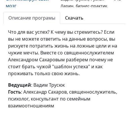
мозг
Ларин, бизнес-практик,
коуч
Описание програмы
Скачать
предпринимателей и
управленцев, директор
Что для вас успех? К чему вы стремитесь? Если
по корпоративному
вы не можете ответить на данные вопросы, вы
управлению
рискуете потратить жизнь на ложные цели и на
Честность: выгоды и
чужие мечты. Вместе со священнослужителем
Вадим Трусюк, Андрей
#39
риски
Александром Сахаровым разберем почему не
Качалаба,
стоит брать чужой "шаблон успеха" и как
священнослужитель,
проживать только свою жизнь.
доктор практического
богословия, блогер
Ведущий
: Вадим Трусюк
Найти себя
Гость
: Александр Сахаров, священнослужитель,
Вадим Трусюк, Мария
#38
настоящего
психолог, консультант по семейным
Вачева, психолог-
взаимоотношениям
консультант
Бизнес с Божьим
Вадим Трусюк, Андрей
#37
благословением
Качалаба,