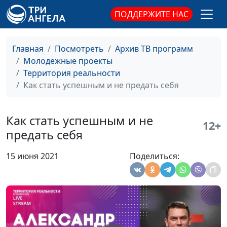
управлению
ПОДДЕРЖИТЕ НАС
Ментальные ловушки
Вадим Трусюк,
#46
и установки, которые
Александр Сахаров,
мешают добиться
священнослужитель,
Главная
Посмотреть
Архив ТВ программ
успеха
психолог, консультант
Молодежные проекты
по семейным
Территория реальности
взаимоотношениям
Как стать успешным и не предать себя
Целеустремлённость,
Вадим Трусюк, Мария
#45
или Чего не хватает
Вачева, психолог-
Как стать успешным и не
12+
для успеха
консультант
предать себя
Успешная карьера: с
Вадим Трусюк, Руслан
#44
15 июня 2021
Поделиться:
чего начать
Ларин, бизнес-практик,
коуч
предпринимателей и
управленцев, директор
по корпоративному
управлению