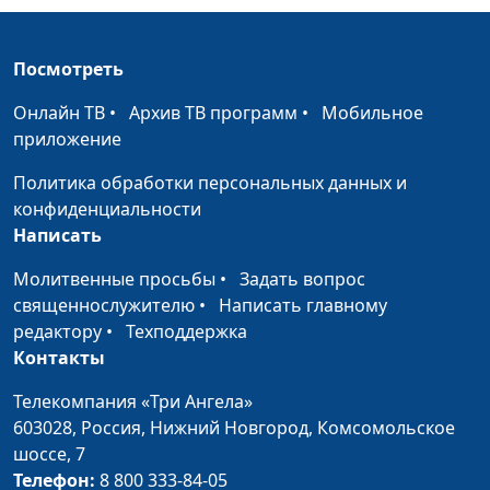
священнослужитель,
доктор практического
богословия, блогер
Посмотреть
Детство: как оно
Вадим Трусюк, Мария
#36
Онлайн ТВ
•
Архив ТВ программ
•
Мобильное
влияет на жизнь
Вачева, психолог-
приложение
человека
консультант
Политика обработки персональных данных и
Успешность:
Вадим Трусюк, Андрей
#35
конфиденциальности
обратная сторона
Качалаба,
Написать
медали
священнослужитель,
Молитвенные просьбы
•
Задать вопрос
доктор практического
священнослужителю
•
Написать главному
богословия, блогер
редактору
•
Техподдержка
Привычки успешных
Вадим Трусюк, Руслан
#34
Контакты
людей
Ларин, бизнес-практик,
Телекомпания «Три Ангела»
коуч
603028,
Россия, Нижний Новгород,
Комсомольское
предпринимателей и
шоссе, 7
управленцев, директор
Телефон:
8 800 333-84-05
по корпоративному