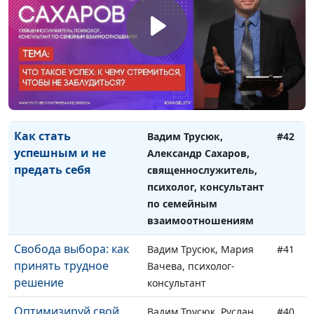
Успешный человек:
Вадим Трусюк,
#43
как мыслить, чтобы
Александр Сахаров,
стать таким же
священнослужитель,
психолог, консультант
по семейным
взаимоотношениям
Как стать
Вадим Трусюк,
#42
успешным и не
Александр Сахаров,
предать себя
священнослужитель,
психолог, консультант
по семейным
взаимоотношениям
Свобода выбора: как
Вадим Трусюк, Мария
#41
принять трудное
Вачева, психолог-
решение
консультант
Оптимизируй свой
Вадим Трусюк, Руслан
#40