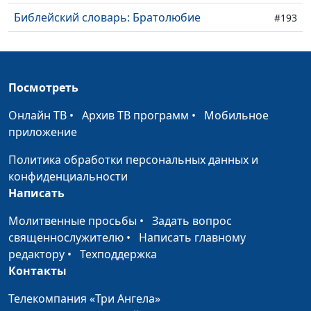
Библейский словарь: Братолюбие
#193
Библейский словарь: Общение
#192
Библейский словарь: Воздержание
#191
Посмотреть
Библейский словарь: Кротость
#190
Онлайн ТВ
•
Архив ТВ программ
•
Мобильное
Библейский словарь: Милосердие
приложение
#189
Политика обработки персональных данных и
Библейский словарь: Мир
#188
конфиденциальности
Библейский словарь: Любовь
#187
Написать
Библейский словарь: Плоды Святого Духа
#186
Молитвенные просьбы
•
Задать вопрос
священнослужителю
•
Написать главному
Библейский словарь: Возрождение
#185
редактору
•
Техподдержка
Контакты
Библейский словарь: Освящение
#184
Телекомпания «Три Ангела»
Библейский словарь: Очищение
#183