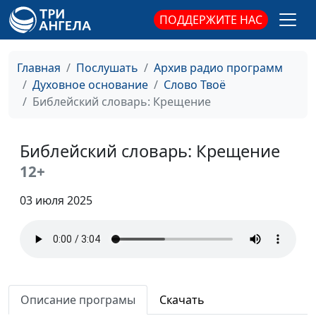
Библейский словарь: Вознесение
#178
ПОДДЕРЖИТЕ НАС
Библейский словарь: Причастник
#177
Библейский словарь: Начаток
#176
Главная
Послушать
Архив радио программ
Духовное основание
Слово Твоё
Библейский словарь: Воскресение
#175
Библейский словарь: Крещение
Библейский словарь: Крест
#174
Библейский словарь: Голгофа
Библейский словарь: Крещение
#173
12+
Библейский словарь: Гефсимания
#172
03 июля 2025
Библейский словарь: Мытарь
#171
Библейский словарь: Книжник
#170
Библейский словарь: Преображение
#169
Библейский словарь: Аминь
#168
Описание програмы
Скачать