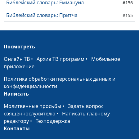
Библейский словарь: Еммануил
#156
Библейский словарь: Притча
#155
Библейский словарь: Благовествовать
#154
Библейский словарь: Евангелие
#153
Посмотреть
Библейский словарь: Мессия
#152
Онлайн ТВ
•
Архив ТВ программ
•
Мобильное
Библейский словарь: Новый Завет
приложение
#151
Политика обработки персональных данных и
Библейский словарь: Юбилейный год
#150
конфиденциальности
Библейский словарь: Выкуп
#149
Написать
Библейский словарь: Нагота
#148
Молитвенные просьбы
•
Задать вопрос
священнослужителю
•
Написать главному
Библейский словарь: Прелюбодеяние
#147
редактору
•
Техподдержка
Контакты
Библейский словарь: Волшебство
#146