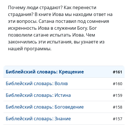
Библейский словарь: Молитва Господня
#167
Почему люди страдают? Как перенести
Библейский словарь: Милостыня
#166
страдания? В книге Иова мы находим ответ на
эти вопросы. Сатана поставил под сомнения
Библейский словарь: Блаженство
#165
искренность Иова в служении Богу. Бог
позволили сатане испытать Иова. Чем
Библейский словарь: Апостол
#164
закончились эти испытания, вы узнаете из
Библейский словарь: Избрание
нашей программы.
#163
Библейский словарь: Пост
#162
Библейский словарь: Крещение
#161
Библейский словарь: Волхв
#160
Библейский словарь: Истина
#159
Библейский словарь: Боговедение
#158
Библейский словарь: Знание
#157