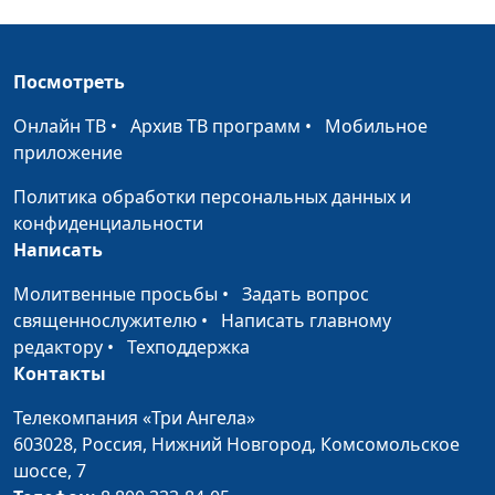
Библейский словарь: Мерзость
#145
Библейский словарь: Война
#144
Посмотреть
Библейский словарь: Города-убежища
#143
Онлайн ТВ
•
Архив ТВ программ
•
Мобильное
Библейский словарь: Ближний
приложение
#142
Политика обработки персональных данных и
Библейский словарь: Благоволение Божье
#141
конфиденциальности
Библейский словарь: Ходатай
#140
Написать
Библейский словарь: Агнец
#139
Молитвенные просьбы
•
Задать вопрос
священнослужителю
•
Написать главному
Библейский словарь: Козел отпущения
#138
редактору
•
Техподдержка
Контакты
Библейский словарь: День искупления
#137
Телекомпания «Три Ангела»
Библейский словарь: Исповедаться
#136
603028,
Россия, Нижний Новгород,
Комсомольское
Библейский словарь: Труба
шоссе, 7
#135