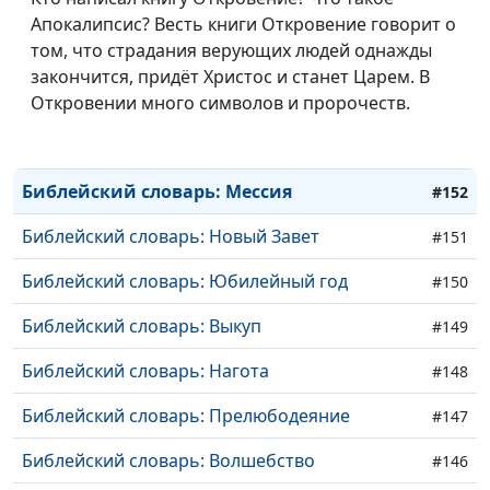
Библейский словарь: Еммануил
#156
Апокалипсис? Весть книги Откровение говорит о
том, что страдания верующих людей однажды
Библейский словарь: Притча
#155
закончится, придёт Христос и станет Царем. В
Библейский словарь: Благовествовать
Откровении много символов и пророчеств.
#154
Библейский словарь: Евангелие
#153
Библейский словарь: Мессия
#152
Библейский словарь: Новый Завет
#151
Библейский словарь: Юбилейный год
#150
Библейский словарь: Выкуп
#149
Библейский словарь: Нагота
#148
Библейский словарь: Прелюбодеяние
#147
Библейский словарь: Волшебство
#146