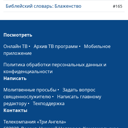
Библейский словарь: Блаженство
#165
Библейский словарь: Апостол
#164
Библейский словарь: Избрание
#163
Посмотреть
Библейский словарь: Пост
#162
Онлайн ТВ
•
Архив ТВ программ
•
Мобильное
Библейский словарь: Крещение
приложение
#161
Политика обработки персональных данных и
Библейский словарь: Волхв
#160
конфиденциальности
Библейский словарь: Истина
#159
Написать
Библейский словарь: Боговедение
#158
Молитвенные просьбы
•
Задать вопрос
священнослужителю
•
Написать главному
Библейский словарь: Знание
#157
редактору
•
Техподдержка
Контакты
Библейский словарь: Еммануил
#156
Телекомпания «Три Ангела»
Библейский словарь: Притча
#155