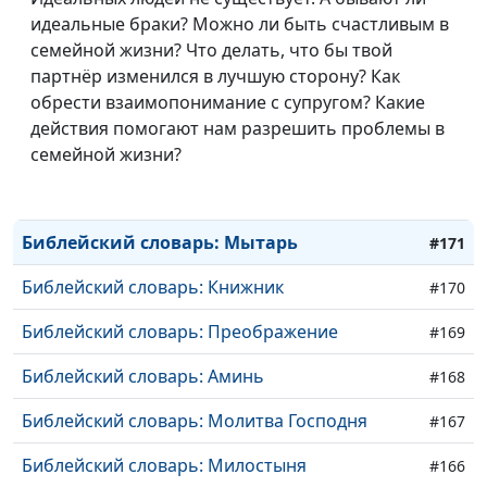
Библейский словарь: Начаток
#176
идеальные браки? Можно ли быть счастливым в
семейной жизни? Что делать, что бы твой
Библейский словарь: Воскресение
#175
партнёр изменился в лучшую сторону? Как
обрести взаимопонимание с супругом? Какие
Библейский словарь: Крест
#174
действия помогают нам разрешить проблемы в
Библейский словарь: Голгофа
семейной жизни?
#173
Библейский словарь: Гефсимания
#172
Библейский словарь: Мытарь
#171
Библейский словарь: Книжник
#170
Библейский словарь: Преображение
#169
Библейский словарь: Аминь
#168
Библейский словарь: Молитва Господня
#167
Библейский словарь: Милостыня
#166