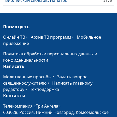
Библейский словарь: Начаток
#176
Библейский словарь: Воскресение
#175
Библейский словарь: Крест
#174
Посмотреть
Библейский словарь: Голгофа
#173
Онлайн ТВ
•
Архив ТВ программ
•
Мобильное
Библейский словарь: Гефсимания
приложение
#172
Политика обработки персональных данных и
Библейский словарь: Мытарь
#171
конфиденциальности
Библейский словарь: Книжник
#170
Написать
Библейский словарь: Преображение
#169
Молитвенные просьбы
•
Задать вопрос
священнослужителю
•
Написать главному
Библейский словарь: Аминь
#168
редактору
•
Техподдержка
Контакты
Библейский словарь: Молитва Господня
#167
Телекомпания «Три Ангела»
Библейский словарь: Милостыня
#166
603028,
Россия, Нижний Новгород,
Комсомольское