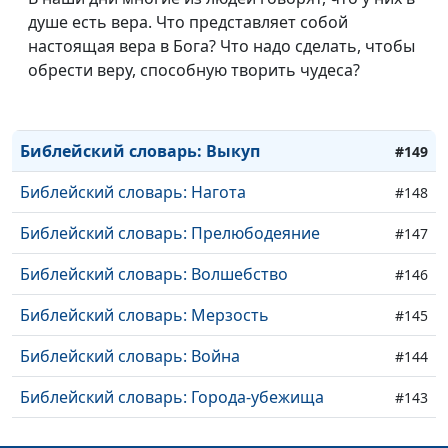
душе есть вера. Что представляет собой
Библейский словарь: Мессия
#152
настоящая вера в Бога? Что надо сделать, чтобы
Библейский словарь: Новый Завет
обрести веру, способную творить чудеса?
#151
Библейский словарь: Юбилейный год
#150
Библейский словарь: Выкуп
#149
Библейский словарь: Нагота
#148
Библейский словарь: Прелюбодеяние
#147
Библейский словарь: Волшебство
#146
Библейский словарь: Мерзость
#145
Библейский словарь: Война
#144
Библейский словарь: Города-убежища
#143
Библейский словарь: Ближний
#142