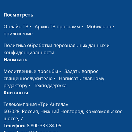
Библейский словарь: Благоволение Божье
#141
Посмотреть
Библейский словарь: Ходатай
#140
Онлайн ТВ
•
Архив ТВ программ
•
Мобильное
Библейский словарь: Агнец
приложение
#139
Политика обработки персональных данных и
Библейский словарь: Козел отпущения
#138
конфиденциальности
Библейский словарь: День искупления
#137
Написать
Библейский словарь: Исповедаться
#136
Молитвенные просьбы
•
Задать вопрос
священнослужителю
•
Написать главному
Библейский словарь: Труба
#135
редактору
•
Техподдержка
Контакты
Библейский словарь: Левиты
#134
Телекомпания «Три Ангела»
Библейский словарь: Первенец
#133
603028,
Россия, Нижний Новгород,
Комсомольское
Библейский словарь: Святость
шоссе, 7
#132
Телефон:
8 800 333-84-05
Библейский словарь: Нечистота
#131