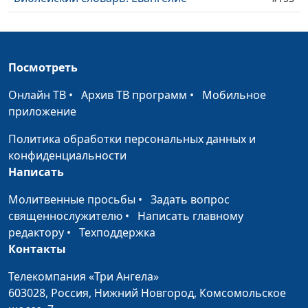
Библейский словарь: Мессия
#152
Библейский словарь: Новый Завет
#151
Посмотреть
Библейский словарь: Юбилейный год
#150
Онлайн ТВ
•
Архив ТВ программ
•
Мобильное
Библейский словарь: Выкуп
приложение
#149
Политика обработки персональных данных и
Библейский словарь: Нагота
#148
конфиденциальности
Библейский словарь: Прелюбодеяние
#147
Написать
Библейский словарь: Волшебство
#146
Молитвенные просьбы
•
Задать вопрос
священнослужителю
•
Написать главному
Библейский словарь: Мерзость
#145
редактору
•
Техподдержка
Контакты
Библейский словарь: Война
#144
Телекомпания «Три Ангела»
Библейский словарь: Города-убежища
#143
603028,
Россия, Нижний Новгород,
Комсомольское