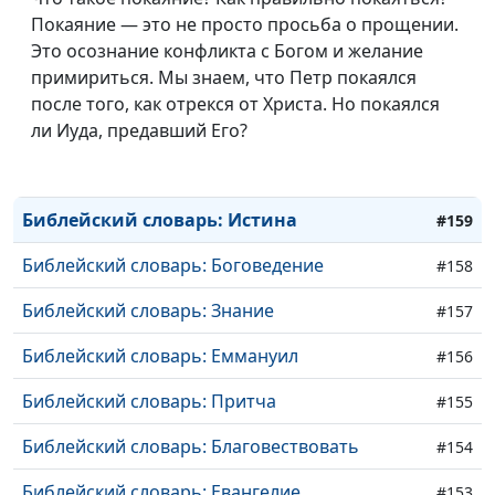
Покаяние — это не просто просьба о прощении.
Библейский словарь: Избрание
#163
Это осознание конфликта с Богом и желание
примириться. Мы знаем, что Петр покаялся
Библейский словарь: Пост
#162
после того, как отрекся от Христа. Но покаялся
Библейский словарь: Крещение
ли Иуда, предавший Его?
#161
Библейский словарь: Волхв
#160
Библейский словарь: Истина
#159
Библейский словарь: Боговедение
#158
Библейский словарь: Знание
#157
Библейский словарь: Еммануил
#156
Библейский словарь: Притча
#155
Библейский словарь: Благовествовать
#154
Библейский словарь: Евангелие
#153