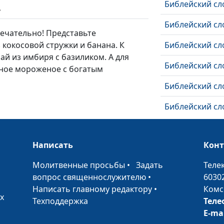
Библейский сл
ь
Библейский сл
мечательно! Представьте
 кокосовой стружки и банана. К
Библейский с
й из имбиря с базиликом. А для
Библейский сл
ное мороженое с богатым
Библейский сл
Библейский сл
Библейский сл
Написать
Кон
Библейский сл
•
Молитвенные просьбы
•
Задать
Теле
Библейский сл
вопрос священнослужителю
•
6030
Духа
Написать главному редактору
•
Комс
х
Библейский сл
Техподдержка
Теле
E-ma
Библейский сл