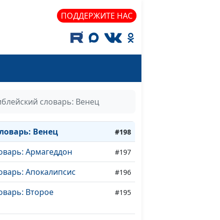
ПОДДЕРЖИТЕ НАС
оварь: Бессмертие
#200
иблейский словарь: Венец
оварь: Наследие
#199
ловарь: Венец
#198
оварь: Армагеддон
#197
оварь: Апокалипсис
#196
оварь: Второе
#195