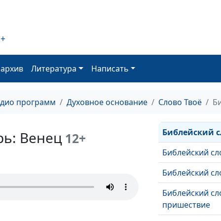
2+
оархив
Литература
Написать
Библейский сл
адио программ
Духовное основание
Слово Твоё
Б
Библейский сл
Библейский с
рь: Венец
12+
Библейский сл
Библейский сл
Библейский сл
пришествие