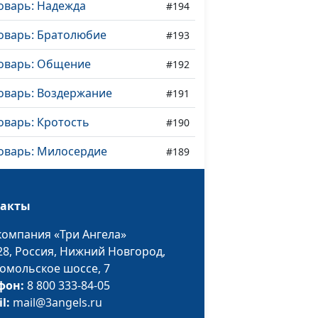
оварь: Надежда
#194
оварь: Братолюбие
#193
ловарь: Общение
#192
оварь: Воздержание
#191
оварь: Кротость
#190
оварь: Милосердие
#189
оварь: Мир
#188
такты
оварь: Любовь
#187
компания «Три Ангела»
оварь: Плоды Святого
#186
28,
Россия, Нижний Новгород,
омольское шоссе, 7
оварь: Возрождение
фон:
8 800 333-84-05
#185
il:
mail@3angels.ru
оварь: Освящение
#184