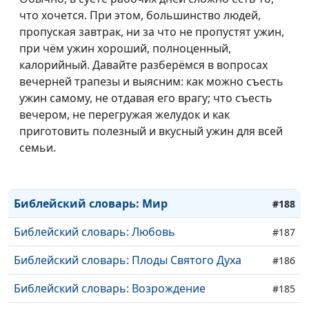
Библейский словарь: Второе пришествие
#195
что хочется. При этом, большинство людей,
пропуская завтрак, ни за что не пропустят ужин,
Библейский словарь: Надежда
#194
при чём ужин хороший, полноценный,
Библейский словарь: Братолюбие
#193
калорийный. Давайте разберёмся в вопросах
вечерней трапезы и выясним: как можно съесть
Библейский словарь: Общение
#192
ужин самому, не отдавая его врагу; что съесть
вечером, не перегружая желудок и как
Библейский словарь: Воздержание
#191
приготовить полезный и вкусный ужин для всей
Библейский словарь: Кротость
семьи.
#190
Библейский словарь: Милосердие
#189
Библейский словарь: Мир
#188
Библейский словарь: Любовь
#187
Библейский словарь: Плоды Святого Духа
#186
Библейский словарь: Возрождение
#185