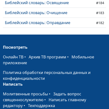
Библейский словарь: Освящение
#184
Библейский словарь: Очищение
#183
Библейский словарь: Оправдание
#182
Библейский словарь: Прощение
#181
Библейский словарь: Исповедание
#180
Посмотреть
Библейский словарь: Пятидесятница
#179
Онлайн ТВ
•
Архив ТВ программ
•
Мобильное
Библейский словарь: Вознесение
приложение
#178
Политика обработки персональных данных и
Библейский словарь: Причастник
#177
конфиденциальности
Библейский словарь: Начаток
#176
Написать
Библейский словарь: Воскресение
#175
Молитвенные просьбы
•
Задать вопрос
священнослужителю
•
Написать главному
Библейский словарь: Крест
#174
редактору
•
Техподдержка