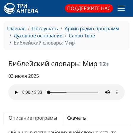
ПОДДЕРЖИТЕ НАС
Главная
Послушать
Архив радио программ
Духовное основание
Слово Твоё
Библейский словарь: Мир
Библейский словарь: Мир
12+
Библейский словарь: Бессмертие
#200
03 июля 2025
Библейский словарь: Наследие
#199
Библейский словарь: Венец
#198
Библейский словарь: Армагеддон
#197
Описание програмы
Скачать
Библейский словарь: Апокалипсис
#196
Обычно, в суете рабочих дней сложно есть то,