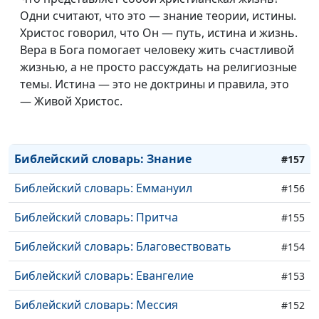
Библейский словарь: Пост
#162
Одни считают, что это — знание теории, истины.
Христос говорил, что Он — путь, истина и жизнь.
Библейский словарь: Крещение
#161
Вера в Бога помогает человеку жить счастливой
жизнью, а не просто рассуждать на религиозные
Библейский словарь: Волхв
#160
темы. Истина — это не доктрины и правила, это
Библейский словарь: Истина
— Живой Христос.
#159
Библейский словарь: Боговедение
#158
Библейский словарь: Знание
#157
Библейский словарь: Еммануил
#156
Библейский словарь: Притча
#155
Библейский словарь: Благовествовать
#154
Библейский словарь: Евангелие
#153
Библейский словарь: Мессия
#152