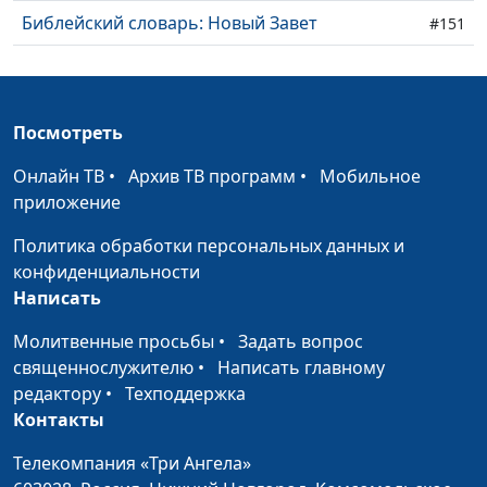
Библейский словарь: Новый Завет
#151
Библейский словарь: Юбилейный год
#150
Библейский словарь: Выкуп
#149
Посмотреть
Библейский словарь: Нагота
#148
Онлайн ТВ
•
Архив ТВ программ
•
Мобильное
Библейский словарь: Прелюбодеяние
приложение
#147
Политика обработки персональных данных и
Библейский словарь: Волшебство
#146
конфиденциальности
Библейский словарь: Мерзость
#145
Написать
Библейский словарь: Война
#144
Молитвенные просьбы
•
Задать вопрос
священнослужителю
•
Написать главному
Библейский словарь: Города-убежища
#143
редактору
•
Техподдержка
Контакты
Библейский словарь: Ближний
#142
Телекомпания «Три Ангела»
Библейский словарь: Благоволение Божье
#141