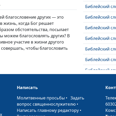
ь
Библейский сл
ей благословение других — это
Библейский сл
 жизнь, когда Бог решает
Библейский сл
бразом обстоятельства, посылает
ы можем благословлять других? В
Библейский сл
ивное участие в жизни другого
о совершать, чтобы благословить
Библейский сл
Библейский сл
Библейский сл
Библейский сл
Написать
Кон
Библейский сл
•
Молитвенные просьбы
•
Задать
Теле
Библейский сл
вопрос священнослужителю
•
6030
Написать главному редактору
•
Комс
Библейский сл
х