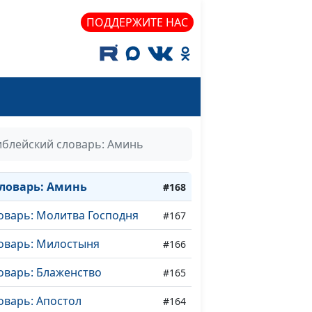
оварь: Крест
#174
ПОДДЕРЖИТЕ НАС
оварь: Голгофа
#173
оварь: Гефсимания
#172
оварь: Мытарь
#171
оварь: Книжник
#170
иблейский словарь: Аминь
оварь: Преображение
#169
ловарь: Аминь
#168
оварь: Молитва Господня
#167
оварь: Милостыня
#166
оварь: Блаженство
#165
оварь: Апостол
#164