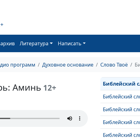
Библейский сл
Библейский сл
2+
Библейский сл
оархив
Литература
Написать
Библейский сл
Библейский сл
адио программ
Духовное основание
Слово Твоё
Б
Библейский сл
Библейский с
рь: Аминь
12+
Библейский сл
Библейский сл
Библейский сл
Библейский сл