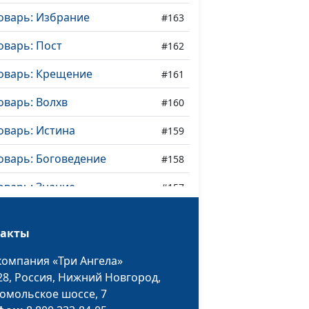
оварь: Избрание
#163
оварь: Пост
#162
оварь: Крещение
#161
оварь: Волхв
#160
оварь: Истина
#159
оварь: Боговедение
#158
оварь: Знание
#157
оварь: Еммануил
#156
такты
оварь: Притча
#155
компания «Три Ангела»
оварь: Благовествовать
#154
28,
Россия, Нижний Новгород,
омольское шоссе, 7
оварь: Евангелие
#153