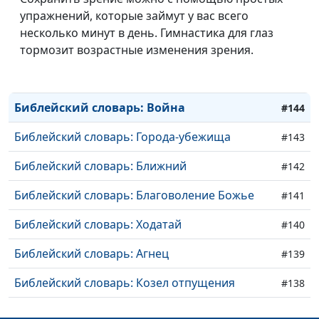
упражнений, которые займут у вас всего
Библейский словарь: Прелюбодеяние
#147
несколько минут в день. Гимнастика для глаз
Библейский словарь: Волшебство
тормозит возрастные изменения зрения.
#146
Библейский словарь: Мерзость
#145
Библейский словарь: Война
#144
Библейский словарь: Города-убежища
#143
Библейский словарь: Ближний
#142
Библейский словарь: Благоволение Божье
#141
Библейский словарь: Ходатай
#140
Библейский словарь: Агнец
#139
Библейский словарь: Козел отпущения
#138
Библейский словарь: День искупления
#137