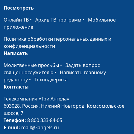
Библейский словарь: Поклонение
#119
Посмотреть
Библейский словарь: Десять заповедей
#118
Онлайн ТВ
•
Архив ТВ программ
•
Мобильное
Библейский словарь: Закон Божий
приложение
#117
Политика обработки персональных данных и
Библейский словарь: Куща
#116
конфиденциальности
Библейский словарь: Жатва
#115
Написать
Библейский словарь: Помазание
#114
Молитвенные просьбы
•
Задать вопрос
священнослужителю
•
Написать главному
Библейский словарь: Маслина
#113
редактору
•
Техподдержка
Контакты
Библейский словарь: Виноград
#112
Телекомпания «Три Ангела»
Библейский словарь: Закваска
#111
603028,
Россия, Нижний Новгород,
Комсомольское
Библейский словарь: Хлеб
шоссе, 7
#110
Телефон:
8 800 333-84-05
Библейский словарь: Манна
#109
E-mail:
mail@3angels.ru