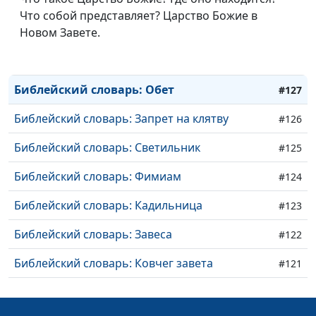
Библейский словарь: Ропот
#130
Что собой представляет? Царство Божие в
Библейский словарь: Верность
Новом Завете.
#129
Библейский словарь: Назорей
#128
Библейский словарь: Обет
#127
Библейский словарь: Запрет на клятву
#126
Библейский словарь: Светильник
#125
Библейский словарь: Фимиам
#124
Библейский словарь: Кадильница
#123
Библейский словарь: Завеса
#122
Библейский словарь: Ковчег завета
#121
Библейский словарь: Скиния
#120