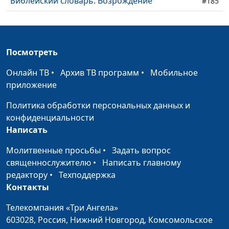
Библейский словарь: Возрождение
#185
Библейский словарь: Освящение
#184
Библейский словарь: Очищение
#183
Посмотреть
Библейский словарь: Оправдание
#182
Онлайн ТВ
•
Архив ТВ программ
•
Мобильное
Библейский словарь: Прощение
приложение
#181
Политика обработки персональных данных и
Библейский словарь: Исповедание
#180
конфиденциальности
Библейский словарь: Пятидесятница
#179
Написать
Библейский словарь: Вознесение
#178
Молитвенные просьбы
•
Задать вопрос
священнослужителю
•
Написать главному
Библейский словарь: Причастник
#177
редактору
•
Техподдержка
Контакты
Библейский словарь: Начаток
#176
Телекомпания «Три Ангела»
Библейский словарь: Воскресение
#175
603028,
Россия, Нижний Новгород,
Комсомольское