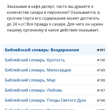
Заказывая в кафе десерт, часто вы думаете о
Библейский словарь: Второе пришествие
#195
количестве сахара в пирожном? Оказывается, в
кусочке торта его содержание может достигать
Библейский словарь: Надежда
#194
до 24 ч.л.! Вся правда о сахаре. Для чего он нужен
Библейский словарь: Братолюбие
нашему организму и какое действие оказывает.
#193
Библейский словарь: Общение
#192
Библейский словарь: Воздержание
#191
Библейский словарь: Кротость
#190
Библейский словарь: Милосердие
#189
Библейский словарь: Мир
#188
Библейский словарь: Любовь
#187
Библейский словарь: Плоды Святого Духа
#186