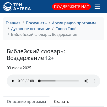
ПОДДЕРЖИТЕ НАС
Главная
Послушать
Архив радио программ
Духовное основание
Слово Твоё
Библейский словарь: Воздержание
Библейский словарь:
Воздержание
12+
Библейский словарь: Бессмертие
03 июля 2025
#200
Библейский словарь: Наследие
#199
Библейский словарь: Венец
#198
Библейский словарь: Армагеддон
#197
Описание програмы
Скачать
Библейский словарь: Апокалипсис
#196