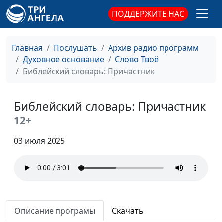
Библейский словарь: Общение
#192
ПОДДЕРЖИТЕ НАС
Библейский словарь: Воздержание
#191
Библейский словарь: Кротость
Главная
Послушать
Архив радио программ
#190
Духовное основание
Слово Твоё
Библейский словарь: Милосердие
#189
Библейский словарь: Причастник
Библейский словарь: Мир
#188
Библейский словарь: Причастник
Библейский словарь: Любовь
#187
12+
Библейский словарь: Плоды Святого Духа
#186
03 июля 2025
Библейский словарь: Возрождение
#185
Библейский словарь: Освящение
#184
Библейский словарь: Очищение
#183
Библейский словарь: Оправдание
#182
Описание програмы
Скачать