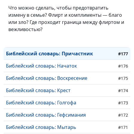
Библейский словарь: Прощение
#181
Что можно сделать, чтобы предотвратить
измену в семье? Флирт и комплименты — благо
Библейский словарь: Исповедание
#180
или зло? Где проходит граница между флиртом и
Библейский словарь: Пятидесятница
вежливостью?
#179
Библейский словарь: Вознесение
#178
Библейский словарь: Причастник
#177
Библейский словарь: Начаток
#176
Библейский словарь: Воскресение
#175
Библейский словарь: Крест
#174
Библейский словарь: Голгофа
#173
Библейский словарь: Гефсимания
#172
Библейский словарь: Мытарь
#171