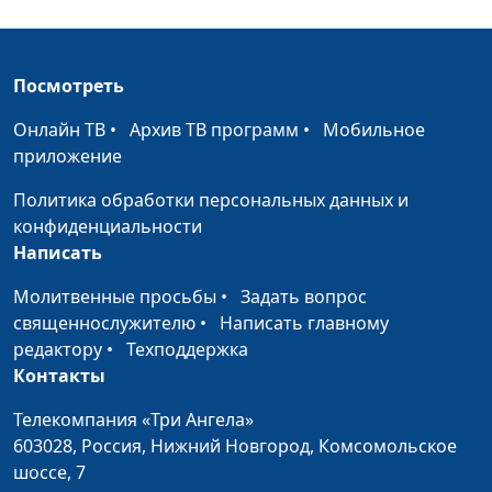
Библейский словарь: Книжник
#170
Библейский словарь: Преображение
#169
Посмотреть
Библейский словарь: Аминь
#168
Онлайн ТВ
•
Архив ТВ программ
•
Мобильное
Библейский словарь: Молитва Господня
приложение
#167
Политика обработки персональных данных и
Библейский словарь: Милостыня
#166
конфиденциальности
Библейский словарь: Блаженство
#165
Написать
Библейский словарь: Апостол
#164
Молитвенные просьбы
•
Задать вопрос
священнослужителю
•
Написать главному
Библейский словарь: Избрание
#163
редактору
•
Техподдержка
Контакты
Библейский словарь: Пост
#162
Телекомпания «Три Ангела»
Библейский словарь: Крещение
#161
603028,
Россия, Нижний Новгород,
Комсомольское
Библейский словарь: Волхв
шоссе, 7
#160