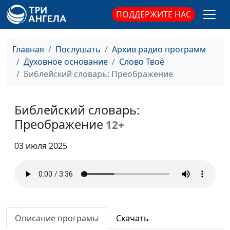
Библейский словарь: Плоды Святого Духа
ПОДДЕРЖИТЕ НАС
#186
Библейский словарь: Возрождение
#185
Главная
Послушать
Архив радио программ
Библейский словарь: Освящение
#184
Духовное основание
Слово Твоё
Библейский словарь: Преображение
Библейский словарь: Очищение
#183
Библейский словарь: Оправдание
#182
Библейский словарь:
Библейский словарь: Прощение
#181
Преображение
12+
Библейский словарь: Исповедание
#180
03 июля 2025
Библейский словарь: Пятидесятница
#179
Библейский словарь: Вознесение
#178
Библейский словарь: Причастник
#177
Описание програмы
Скачать
Библейский словарь: Начаток
#176