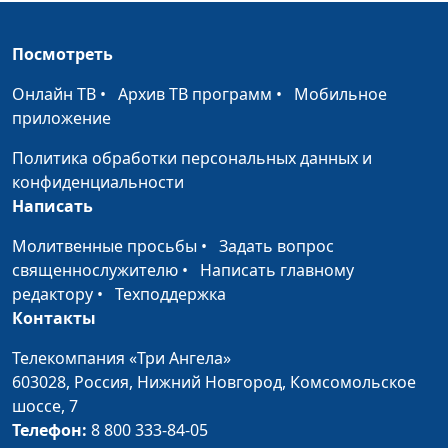
Библейский словарь: Преисподняя
#106
Посмотреть
Библейский словарь: Содом и Гоморра
#105
Онлайн ТВ
•
Архив ТВ программ
•
Мобильное
Библейский словарь: Исполины
приложение
#104
Политика обработки персональных данных и
Библейский словарь: Блудница
#103
конфиденциальности
Библейский словарь: Язычники
#102
Написать
Библейский словарь: Видение
#101
Молитвенные просьбы
•
Задать вопрос
священнослужителю
•
Написать главному
Библейский словарь: Труд
#100
редактору
•
Техподдержка
Контакты
Библейский словарь: Десятина
#99
Телекомпания «Три Ангела»
Библейский словарь: Всесожжение
#98
603028,
Россия, Нижний Новгород,
Комсомольское
Библейский словарь: Жертва
шоссе, 7
#97
Телефон:
8 800 333-84-05
Библейский словарь: Жертвенник
#96