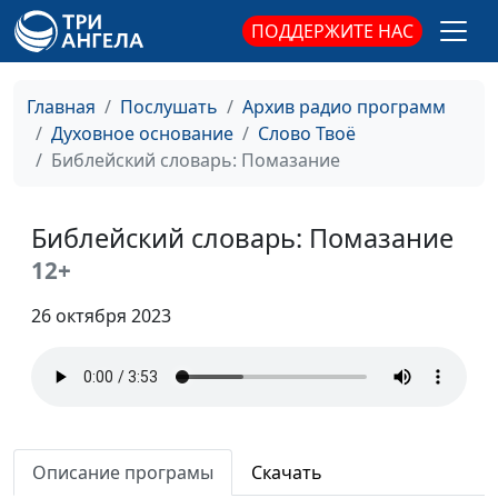
ПОДДЕРЖИТЕ НАС
Библейский словарь: Назорей
#128
Библейский словарь: Обет
#127
Главная
Послушать
Архив радио программ
Библейский словарь: Запрет на клятву
#126
Духовное основание
Слово Твоё
Библейский словарь: Помазание
Библейский словарь: Светильник
#125
Библейский словарь: Фимиам
#124
Библейский словарь: Помазание
Библейский словарь: Кадильница
#123
12+
Библейский словарь: Завеса
#122
26 октября 2023
Библейский словарь: Ковчег завета
#121
Библейский словарь: Скиния
#120
Библейский словарь: Поклонение
#119
Описание програмы
Скачать
Библейский словарь: Десять заповедей
#118