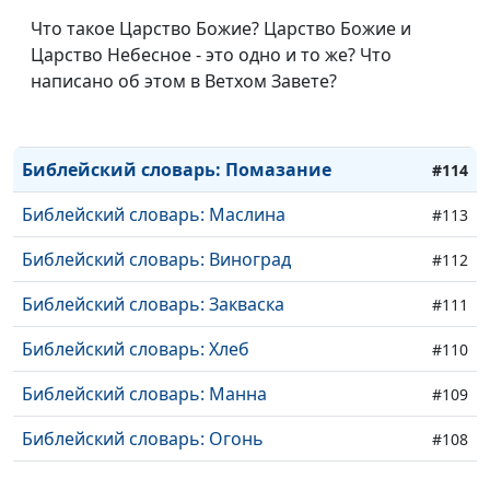
Что такое Царство Божие? Царство Божие и
Библейский словарь: Закон Божий
#117
Царство Небесное - это одно и то же? Что
Библейский словарь: Куща
написано об этом в Ветхом Завете?
#116
Библейский словарь: Жатва
#115
Библейский словарь: Помазание
#114
Библейский словарь: Маслина
#113
Библейский словарь: Виноград
#112
Библейский словарь: Закваска
#111
Библейский словарь: Хлеб
#110
Библейский словарь: Манна
#109
Библейский словарь: Огонь
#108
Библейский словарь: Облако
#107