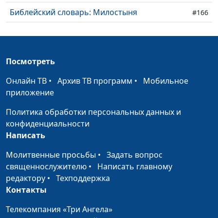
Библейский словарь: Милостыня
#166
Библейский словарь: Блаженство
#165
Библейский словарь: Апостол
#164
Посмотреть
Библейский словарь: Избрание
#163
Онлайн ТВ
•
Архив ТВ программ
•
Мобильное
Библейский словарь: Пост
приложение
#162
Политика обработки персональных данных и
Библейский словарь: Крещение
#161
конфиденциальности
Библейский словарь: Волхв
#160
Написать
Библейский словарь: Истина
#159
Молитвенные просьбы
•
Задать вопрос
священнослужителю
•
Написать главному
Библейский словарь: Боговедение
#158
редактору
•
Техподдержка
Контакты
Библейский словарь: Знание
#157
Телекомпания «Три Ангела»
Библейский словарь: Еммануил
#156