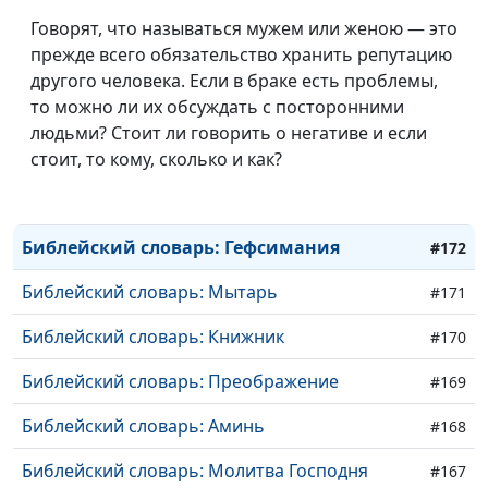
Библейский словарь: Причастник
#177
Говорят, что называться мужем или женою — это
прежде всего обязательство хранить репутацию
Библейский словарь: Начаток
#176
другого человека. Если в браке есть проблемы,
то можно ли их обсуждать с посторонними
Библейский словарь: Воскресение
#175
людьми? Стоит ли говорить о негативе и если
Библейский словарь: Крест
стоит, то кому, сколько и как?
#174
Библейский словарь: Голгофа
#173
Библейский словарь: Гефсимания
#172
Библейский словарь: Мытарь
#171
Библейский словарь: Книжник
#170
Библейский словарь: Преображение
#169
Библейский словарь: Аминь
#168
Библейский словарь: Молитва Господня
#167