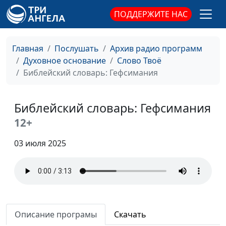
Библейский словарь: Мир
#188
ПОДДЕРЖИТЕ НАС
Библейский словарь: Любовь
#187
Главная
Послушать
Архив радио программ
Библейский словарь: Плоды Святого Духа
#186
Духовное основание
Слово Твоё
Библейский словарь: Возрождение
Библейский словарь: Гефсимания
#185
Библейский словарь: Освящение
#184
Библейский словарь: Гефсимания
Библейский словарь: Очищение
#183
12+
Библейский словарь: Оправдание
#182
03 июля 2025
Библейский словарь: Прощение
#181
Библейский словарь: Исповедание
#180
Библейский словарь: Пятидесятница
#179
Описание програмы
Скачать
Библейский словарь: Вознесение
#178