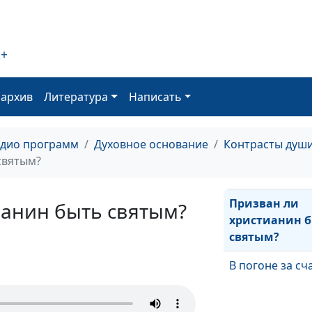
Кто главный:
библейский вз
современную 
2+
Не играй с Бог
прятки
оархив
Литература
Написать
Может ли
адио программ
Духовное основание
Контрасты душ
благословлять.
святым?
дьявол?
Призван ли
ианин быть святым?
христианин 
святым?
В погоне за сч