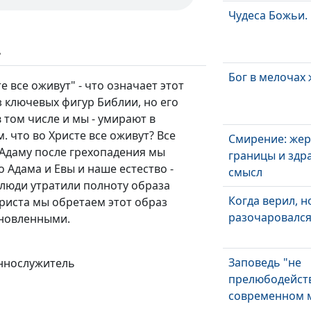
Чудеса Божьи. 
ь
Бог в мелочах
е все оживут" - что означает этот
з ключевых фигур Библии, но его
в том числе и мы - умирают в
. что во Христе все оживут? Все
Смирение: жер
 Адаму после грехопадения мы
границы и здр
 Адама и Евы и наше естество -
смысл
 люди утратили полноту образа
Когда верил, н
риста мы обретаем этот образ
разочаровалс
бновленными.
Заповедь "не
еннослужитель
прелюбодейств
современном 