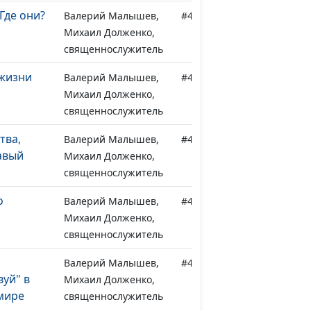
Где они?
Валерий Малышев,
#458
Михаил Долженко,
священнослужитель
 жизни
Валерий Малышев,
#457
Михаил Долженко,
священнослужитель
тва,
Валерий Малышев,
#456
авый
Михаил Долженко,
священнослужитель
о
Валерий Малышев,
#455
я
Михаил Долженко,
священнослужитель
Валерий Малышев,
#454
уй" в
Михаил Долженко,
мире
священнослужитель