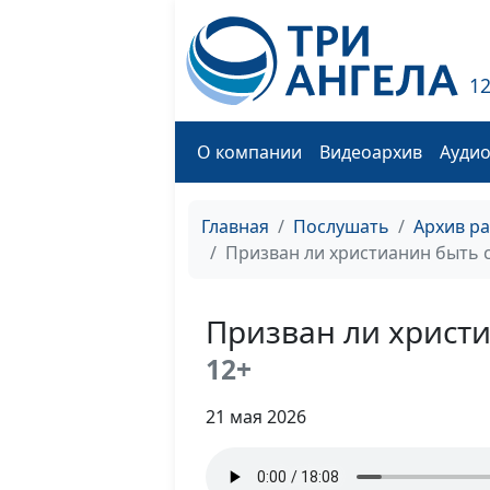
1
О компании
Видеоархив
Ауди
Главная
Послушать
Архив р
Призван ли христианин быть 
Призван ли христ
12+
21 мая 2026