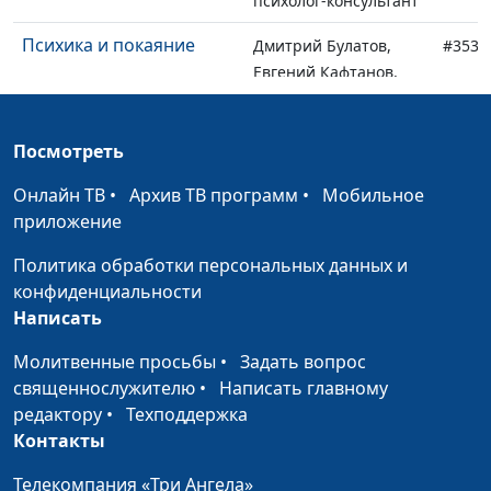
психолог-консультант
Психика и покаяние
Дмитрий Булатов,
#353
Евгений Кафтанов,
священнослужитель,
психолог-консультант
Посмотреть
Церковные ритуалы и
Дмитрий Булатов,
#352
Онлайн ТВ
живая вера
•
Архив ТВ программ
•
Мобильное
Евгений Кафтанов,
приложение
священнослужитель,
психолог-консультант
Политика обработки персональных данных и
конфиденциальности
Как защититься от
Дмитрий Булатов,
#351
Написать
депрессии
Евгений Кафтанов,
священнослужитель,
Молитвенные просьбы
•
Задать вопрос
психолог-консультант
священнослужителю
•
Написать главному
редактору
•
Техподдержка
Депрессия у
Дмитрий Булатов,
#350
Контакты
христианина — это
Евгений Кафтанов,
грех?
священнослужитель,
Телекомпания «Три Ангела»