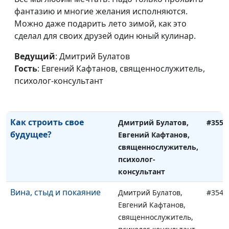
Гнев в жизни
Дмитрий Булатов,
#357
фантазию и многие желания исполняются.
христианина
Евгений Кафтанов,
Можно даже подарить лето зимой, как это
священнослужитель,
сделал для своих друзей один юный кулинар.
психолог-консультант
Ведущий
: Дмитрий Булатов
Дофаминовый детокс:
Дмитрий Булатов,
#356
Гость
: Евгений Кафтанов, священнослужитель,
отказ от удовольствий
Евгений Кафтанов,
психолог-консультант
священнослужитель,
психолог-консультант
Как строить свое
Дмитрий Булатов,
#355
будущее?
Евгений Кафтанов,
священнослужитель,
психолог-
консультант
Вина, стыд и покаяние
Дмитрий Булатов,
#354
Евгений Кафтанов,
священнослужитель,