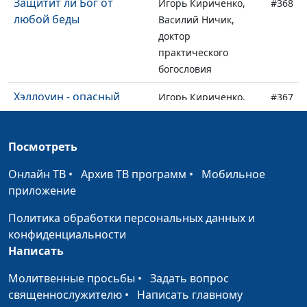
Защитит ли Бог от
Игорь Кириченко,
#368
любой беды
Василий Ничик,
доктор
практического
богословия
Хэллоуин - опасный
Игорь Кириченко,
#367
праздник?
Василий Ничик,
доктор
Посмотреть
практического
богословия
Онлайн ТВ
•
Архив ТВ программ
•
Мобильное
приложение
Христианская жизнь —
Игорь Кириченко,
#366
аскеза или радость?
Василий Ничик,
Политика обработки персональных данных и
доктор
конфиденциальности
практического
Написать
богословия
Молитвенные просьбы
•
Задать вопрос
Как передать детям
Игорь Кириченко,
#365
священнослужителю
•
Написать главному
свои духовные ценности
Василий Ничик,