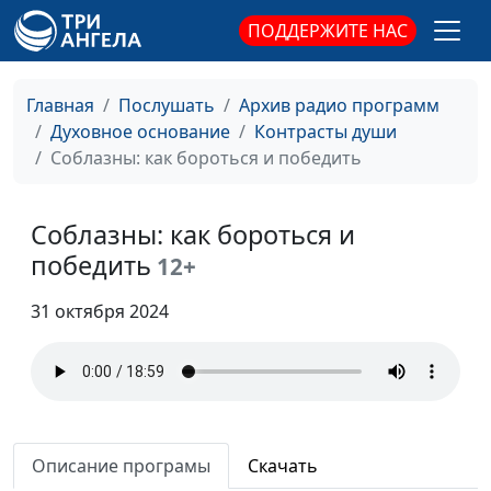
Священное Писание
Павел Гончар,
ПОДДЕРЖИТЕ НАС
священнослужитель,
магистр богословия
Главная
Послушать
Архив радио программ
Открыта ли нам вся
Валерий Малышев,
#374
Духовное основание
Контрасты души
истина о Боге?
Павел Гончар,
Соблазны: как бороться и победить
священнослужитель,
магистр богословия
Соблазны: как бороться и
Как отличить
Игорь Кириченко,
#373
победить
настоящую нужду от
12+
Василий Ничик,
мнимой
доктор
31 октября 2024
практического
богословия
Искусственный
Игорь Кириченко,
#372
интеллект. Что нас
Василий Ничик,
ждет?
доктор
Описание програмы
Скачать
практического