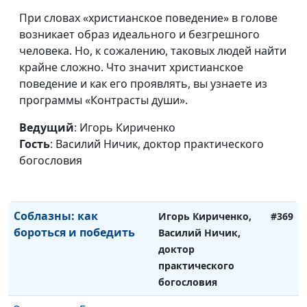
богословия
При словах «христианское поведение» в голове
Всадники Апокалипсиса
Игорь Кириченко,
#371
возникает образ идеального и безгрешного
— как их понимать?
Василий Ничик,
человека. Но, к сожалению, таковых людей найти
доктор
крайне сложно. Что значит христианское
практического
поведение и как его проявлять, вы узнаете из
богословия
программы «Контрасты души».
Духовные практики
Игорь Кириченко,
#370
Ведущий
: Игорь Кириченко
Востока: зачем они нам
Василий Ничик,
Гость
: Василий Ничик, доктор практического
доктор
богословия
практического
богословия
Соблазны: как
Игорь Кириченко,
#369
бороться и победить
Василий Ничик,
доктор
практического
богословия