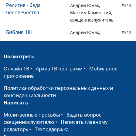
Религия - беда
Андрей Юнак,
#313
человечества
Максим Каминский,
священнослужитель
Библия 18+
Андрей Юнак,
#312
Максим Каминский,
священнослужитель
Посмотреть
Как выбрать церковь и
Андрей Юнак,
#311
не попасть в ад?
Максим Каминский,
Онлайн ТВ
•
Архив ТВ программ
•
Мобильное
священнослужитель
приложение
Верить или доверять
Андрей Юнак,
#310
Политика обработки персональных данных и
Богу?
Максим Каминский,
конфиденциальности
священнослужитель
Написать
Недостойный
Андрей Юнак,
#309
Молитвенные просьбы
•
Задать вопрос
священник: как
Максим Каминский,
священнослужителю
•
Написать главному
реагировать
священнослужитель
редактору
•
Техподдержка
прихожанам?