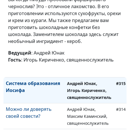
Во что я верю? (вторая
чернослив? Это - отличное лакомство. В его
Андрей Юнак, Игорь
#318
часть)
приготовлении используются сухофрукты, орехи
Кириченко,
и крем из кураги. Мы также предлагаем вам
священнослужитель
приготовить шоколадные конфетки без
Во что я верю? (первая
Андрей Юнак, Игорь
#317
шоколада. Заменителем шоколада здесь служит
часть)
Кириченко,
необычный ингридиент - кероб.
священнослужитель
Ведущий
: Андрей Юнак
Гармония в семье
Андрей Юнак, Игорь
#316
Гость
: Игорь Кириченко, священнослужитель
Кириченко,
священнослужитель
Система образования
Андрей Юнак,
#315
Иосифа
Игорь Кириченко,
священнослужитель
Можно ли доверять
Андрей Юнак,
#314
своей совести?
Максим Каминский,
священнослужитель