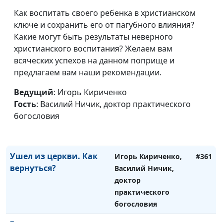
богословия
Как воспитать своего ребенка в христианском
Что делать, если мне
Игорь Кириченко,
#363
ключе и сохранить его от пагубного влияния?
вредят
Василий Ничик,
Какие могут быть результаты неверного
доктор
христианского воспитания? Желаем вам
практического
всяческих успехов на данном поприще и
богословия
предлагаем вам наши рекомендации.
Жизнь христианина в
Игорь Кириченко,
#362
Ведущий
: Игорь Кириченко
сети
Василий Ничик,
Гость
: Василий Ничик, доктор практического
доктор
богословия
практического
богословия
Ушел из церкви. Как
Игорь Кириченко,
#361
вернуться?
Василий Ничик,
доктор
практического
богословия