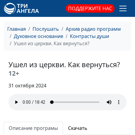
практического
ПОДДЕРЖИТЕ НАС
богословия
Христианская жизнь —
Игорь Кириченко,
#366
Главная
Послушать
Архив радио программ
аскеза или радость?
Василий Ничик,
Духовное основание
Контрасты души
доктор
Ушел из церкви. Как вернуться?
практического
богословия
Ушел из церкви. Как вернуться?
Как передать детям
Игорь Кириченко,
#365
свои духовные ценности
12+
Василий Ничик,
доктор
31 октября 2024
практического
богословия
Последнее время и
Игорь Кириченко,
#364
пришествие Христа
Василий Ничик,
доктор
Описание програмы
Скачать
практического