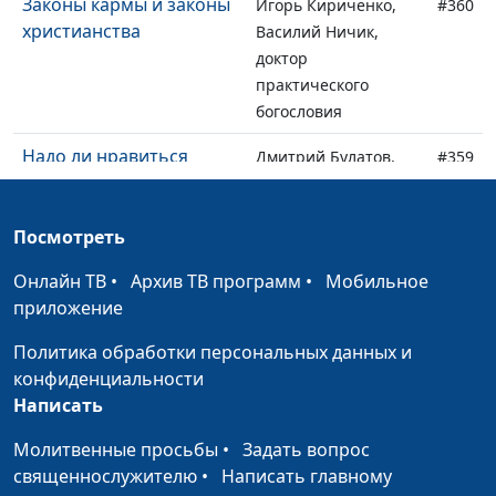
Законы кармы и законы
Игорь Кириченко,
#360
христианства
Василий Ничик,
доктор
практического
богословия
Надо ли нравиться
Дмитрий Булатов,
#359
всем?
Евгений Кафтанов,
священнослужитель,
Посмотреть
психолог-
консультант
Онлайн ТВ
•
Архив ТВ программ
•
Мобильное
приложение
Помогать каждому —
Дмитрий Булатов,
#358
долг христианина?
Евгений Кафтанов,
Политика обработки персональных данных и
священнослужитель,
конфиденциальности
психолог-
Написать
консультант
Молитвенные просьбы
•
Задать вопрос
Гнев в жизни
Дмитрий Булатов,
#357
священнослужителю
•
Написать главному
христианина
Евгений Кафтанов,