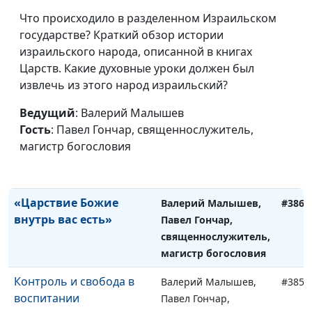
Опасные практики.
Наталья Говядникова,
#389
Карма и христианство
Что происходило в разделенном Израильском
магистр социологии и
государстве? Краткий обзор истории
социальных наук
израильского народа, описанной в книгах
Опасные практики.
Наталья Говядникова,
#388
Царств. Какие духовные уроки должен был
Философии индуизма в
магистр социологии и
извлечь из этого народ израильский?
христианской культуре
социальных наук
Ведущий
: Валерий Малышев
Одолевает ли сатана
Валерий Малышев,
#387
Гость
: Павел Гончар, священнослужитель,
верующего человека?
Павел Гончар,
магистр богословия
священнослужитель,
магистр богословия
«Царствие Божие
Валерий Малышев,
#386
внутрь вас есть»
Павел Гончар,
священнослужитель,
магистр богословия
Контроль и свобода в
Валерий Малышев,
#385
воспитании
Павел Гончар,