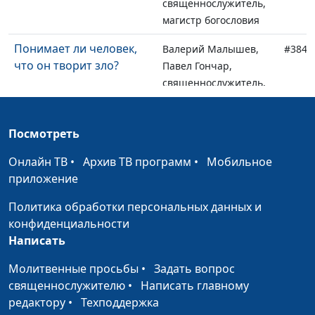
священнослужитель,
магистр богословия
Понимает ли человек,
Валерий Малышев,
#384
что он творит зло?
Павел Гончар,
священнослужитель,
магистр богословия
Духовность и
Валерий Малышев,
#383
Посмотреть
критическое мышление
Павел Гончар,
Онлайн ТВ
•
Архив ТВ программ
•
Мобильное
священнослужитель,
приложение
магистр богословия
Политика обработки персональных данных и
Когда в семье
Валерий Малышев,
#382
конфиденциальности
тяжелобольной
Павел Гончар,
Написать
родственник
священнослужитель,
магистр богословия
Молитвенные просьбы
•
Задать вопрос
священнослужителю
•
Написать главному
Найти баланс между
Валерий Малышев,
#381
редактору
•
Техподдержка
семьей и работой
Павел Гончар,