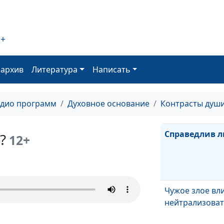
Самый важный
Христа челове
2+
оархив
Литература
Написать
Обманчивост
библейских си
адио программ
Духовное основание
Контрасты душ
Справедлив л
?
12+
Чужое злое вли
нейтрализоват