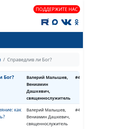
священнослужитель
ПОДДЕРЖИТЕ НАС
 вопрос
Валерий Малышев,
#435
ку
Евгений
Перешивкин,
священнослужитель
ь
Валерий Малышев,
#434
мволов
Евгений
Перешивкин,
и
Справедлив ли Бог?
священнослужитель
и Бог?
Валерий Малышев,
#433
Вениамин
Дашкевич,
священнослужитель
яние: как
Валерий Малышев,
#432
ь?
Вениамин Дашкевич,
священнослужитель