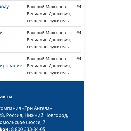
авду
Валерий Малышев,
#431
Вениамин Дашкевич,
священнослужитель
ои
Валерий Малышев,
#430
Вениамин Дашкевич,
священнослужитель
Валерий Малышев,
#429
ирование
Вениамин Дашкевич,
священнослужитель
ь цели не
Валерий Малышев,
#428
Вениамин Дашкевич,
такты
священнослужитель
компания «Три Ангела»
лений:
Валерий Малышев,
#427
28,
Россия, Нижний Новгород,
жать?
Вениамин Дашкевич,
омольское шоссе, 7
священнослужитель
фон:
8 800 333-84-05