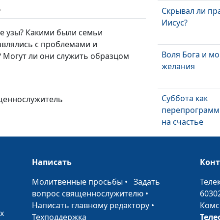
ь
Скрывал ли пр
Иисус?
е узы? Какими были семьи
авлялись с проблемами и
Воля Бога и м
 Могут ли они служить образцом
желания
Суббота как
ященнослужитель
перепрограмм
на счастье
Почему достич
значит стать
Написать
Кон
счастливым?
•
Молитвенные просьбы
•
Задать
Теле
Конфликт поко
вопрос священнослужителю
•
6030
можно ли избе
Написать главному редактору
•
Комс
х
Техподдержка
Теле