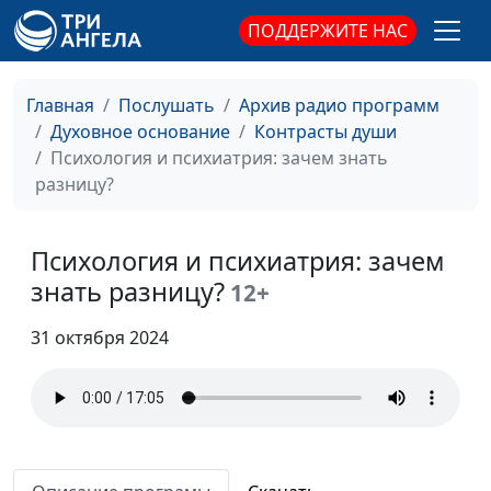
будущее?
Евгений Кафтанов,
ПОДДЕРЖИТЕ НАС
священнослужитель,
психолог-консультант
Главная
Послушать
Архив радио программ
Вина, стыд и покаяние
Дмитрий Булатов,
#354
Духовное основание
Контрасты души
Евгений Кафтанов,
Психология и психиатрия: зачем знать
священнослужитель,
разницу?
психолог-консультант
Психика и покаяние
Дмитрий Булатов,
#353
Психология и психиатрия: зачем
Евгений Кафтанов,
знать разницу?
12+
священнослужитель,
психолог-консультант
31 октября 2024
Церковные ритуалы и
Дмитрий Булатов,
#352
живая вера
Евгений Кафтанов,
священнослужитель,
психолог-консультант