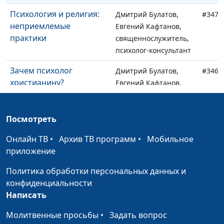
Психология и религия:
Дмитрий Булатов,
#347
неприемлемые
Евгений Кафтанов,
практики
священнослужитель,
психолог-консультант
Зачем психолог
Дмитрий Булатов,
#346
христианину?
Евгений Кафтанов,
священнослужитель,
психолог-консультант
Посмотреть
Христианство и
Дмитрий Булатов,
#345
Онлайн ТВ
психология: есть ли
•
Архив ТВ программ
•
Мобильное
Евгений Кафтанов,
приложение
противоречия?
священнослужитель,
психолог-консультант
Политика обработки персональных данных и
конфиденциальности
Что делать с совестью
Игорь Кириченко,
#344
Написать
Василий Половинко,
психолог-консультант,
Молитвенные просьбы
•
Задать вопрос
священнослужитель