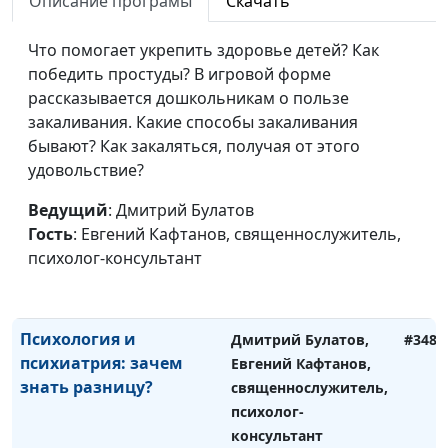
Как защититься от
Описание програмы
Скачать
Дмитрий Булатов,
#351
депрессии
Евгений Кафтанов,
Что помогает укрепить здоровье детей? Как
священнослужитель,
победить простуды? В игровой форме
психолог-консультант
рассказывается дошкольникам о пользе
Депрессия у
Дмитрий Булатов,
#350
закаливания. Какие способы закаливания
христианина — это
Евгений Кафтанов,
бывают? Как закаляться, получая от этого
грех?
священнослужитель,
удовольствие?
психолог-консультант
Ведущий
: Дмитрий Булатов
Моя психика и моя вера
Дмитрий Булатов,
#349
Гость
: Евгений Кафтанов, священнослужитель,
в Бога
Евгений Кафтанов,
психолог-консультант
священнослужитель,
психолог-консультант
Психология и
Дмитрий Булатов,
#348
психиатрия: зачем
Евгений Кафтанов,
знать разницу?
священнослужитель,
психолог-
консультант