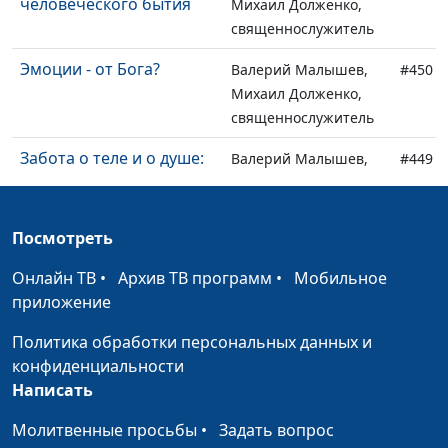
человеческого бытия
Михаил Долженко,
священнослужитель
Эмоции - от Бога?
Валерий Малышев,
#450
Михаил Долженко,
священнослужитель
Забота о теле и о душе:
Валерий Малышев,
#449
целостность и баланс
Михаил Долженко,
священнослужитель
Посмотреть
Тишина, которая
Валерий Малышев,
#448
спасает
Михаил Долженко,
Онлайн ТВ
•
Архив ТВ программ
•
Мобильное
священнослужитель
приложение
Бог, мы и
Валерий Малышев,
#447
Политика обработки персональных данных и
несправедливость мира
Евгений
конфиденциальности
Перешивкин,
Написать
священнослужитель
Молитвенные просьбы
•
Задать вопрос