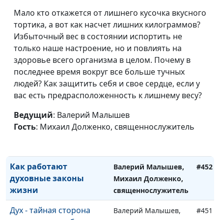
границы и здравый
Михаил Долженко,
Мало кто откажется от лишнего кусочка вкусного
смысл
священнослужитель
тортика, а вот как насчет лишних килограммов?
Когда верил, но
Избыточный вес в состоянии испортить не
Валерий Малышев,
#455
разочаровался
только наше настроение, но и повлиять на
Михаил Долженко,
здоровье всего организма в целом. Почему в
священнослужитель
последнее время вокруг все больше тучных
Заповедь "не
Валерий Малышев,
#454
людей? Как защитить себя и свое сердце, если у
прелюбодействуй" в
Михаил Долженко,
вас есть предрасположенность к лишнему весу?
современном мире
священнослужитель
Ведущий
: Валерий Малышев
Христианская жизнь и
Валерий Малышев,
#453
Гость
: Михаил Долженко, священнослужитель
технический прогресс
Михаил Долженко,
священнослужитель
Как работают
Валерий Малышев,
#452
духовные законы
Михаил Долженко,
жизни
священнослужитель
Дух - тайная сторона
Валерий Малышев,
#451