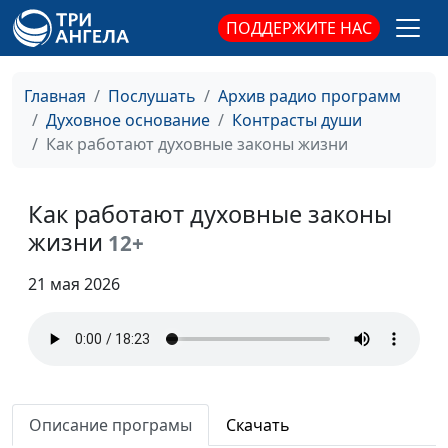
благословлять...
Михаил Долженко,
ПОДДЕРЖИТЕ НАС
дьявол?
священнослужитель
Призван ли христианин
Валерий Малышев,
#460
Главная
Послушать
Архив радио программ
быть святым?
Михаил Долженко,
Духовное основание
Контрасты души
священнослужитель
Как работают духовные законы жизни
В погоне за счастьем
Валерий Малышев,
#459
Михаил Долженко,
Как работают духовные законы
священнослужитель
жизни
12+
Чудеса Божьи. Где они?
Валерий Малышев,
#458
Михаил Долженко,
21 мая 2026
священнослужитель
Бог в мелочах жизни
Валерий Малышев,
#457
Михаил Долженко,
священнослужитель
Описание програмы
Скачать
Смирение: жертва,
Валерий Малышев,
#456