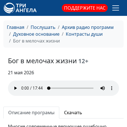
ПОДДЕРЖИТЕ НАС
Главная
Послушать
Архив радио программ
Духовное основание
Контрасты души
Бог в мелочах жизни
Бог в мелочах жизни
12+
21 мая 2026
Кто главный:
Валерий Малышев,
#463
библейский взгляд на
Михаил Долженко,
современную семью
священнослужитель
Не играй с Богом в
Валерий Малышев,
#462
Описание програмы
Скачать
прятки
Михаил Долженко,
священнослужитель
Многие современные верующие ошибочно