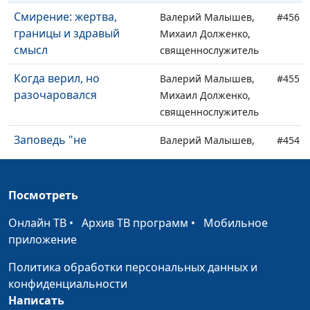
Смирение: жертва,
Валерий Малышев,
#456
границы и здравый
Михаил Долженко,
смысл
священнослужитель
Когда верил, но
Валерий Малышев,
#455
разочаровался
Михаил Долженко,
священнослужитель
Заповедь "не
Валерий Малышев,
#454
прелюбодействуй" в
Михаил Долженко,
современном мире
священнослужитель
Посмотреть
Христианская жизнь и
Валерий Малышев,
#453
технический прогресс
Михаил Долженко,
Онлайн ТВ
•
Архив ТВ программ
•
Мобильное
священнослужитель
приложение
Как работают духовные
Валерий Малышев,
#452
Политика обработки персональных данных и
законы жизни
Михаил Долженко,
конфиденциальности
священнослужитель
Написать