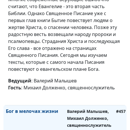
считают, что Евангелие - это вторая часть
Может ли
Валерий Малышев,
#461
Библии. Однако Священное Писание уже с
благословлять...
Михаил Долженко,
первых глав книги Бытие повествует людям о
дьявол?
священнослужитель
жертве Христа, о спасении человека. Позже эту
Призван ли христианин
радостную весть возвещали народу пророки и
Валерий Малышев,
#460
быть святым?
псалмопевцы. Cтрадания Христа и последующая
Михаил Долженко,
Его слава - все отражено на страницах
священнослужитель
Священного Писания. Сегодня мы изучаем
В погоне за счастьем
Валерий Малышев,
#459
тексты, которые с самого начала Писания
Михаил Долженко,
повествуют о евангельском плане Бога.
священнослужитель
Ведущий
: Валерий Малышев
Чудеса Божьи. Где они?
Валерий Малышев,
#458
Гость
: Михаил Долженко, священнослужитель
Михаил Долженко,
священнослужитель
Бог в мелочах жизни
Валерий Малышев,
#457
Михаил Долженко,
священнослужитель