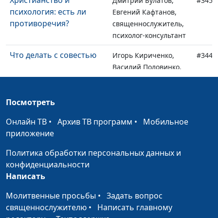
Христианство и
Дмитрий Булатов,
#345
психология: есть ли
Евгений Кафтанов,
противоречия?
священнослужитель,
психолог-консультант
Что делать с совестью
Игорь Кириченко,
#344
Василий Половинко,
психолог-консультант,
священнослужитель
Посмотреть
Правда или ложь: что
Игорь Кириченко,
#343
Онлайн ТВ
выбрать?
•
Архив ТВ программ
•
Мобильное
Василий Половинко,
приложение
психолог-консультант,
священнослужитель
Политика обработки персональных данных и
конфиденциальности
Разочарование в Боге
Игорь Кириченко,
#342
Написать
Василий Половинко,
психолог-консультант,
Молитвенные просьбы
•
Задать вопрос
священнослужитель
священнослужителю
•
Написать главному