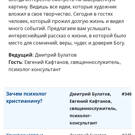
картину. Видишь все идеи, которые художник
священнослужитель,
вложил в свое творчество. Сегодня в гостях
психолог-консультант
человек, который прожил долгую жизнь и видел
Психология и
Дмитрий Булатов,
#348
много событий. Предлагаем вам услышать
психиатрия: зачем
Евгений Кафтанов,
интереснейший рассказ о жизни, в которой было
знать разницу?
священнослужитель,
место для сомнений, веры, чудес и доверия Богу.
психолог-консультант
Ведущий
: Дмитрий Булатов
Психология и религия:
Дмитрий Булатов,
#347
Гость
: Евгений Кафтанов, священнослужитель,
неприемлемые
Евгений Кафтанов,
психолог-консультант
практики
священнослужитель,
психолог-консультант
Зачем психолог
Дмитрий Булатов,
#346
христианину?
Евгений Кафтанов,
священнослужитель,
психолог-
консультант