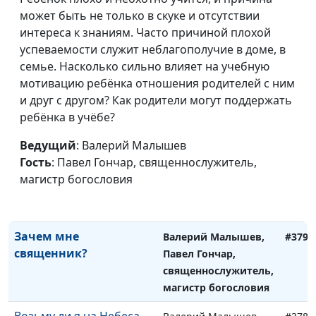
тяжелобольной
может быть не только в скуке и отсутствии
Павел Гончар,
родственник
интереса к знаниям. Часто причиной плохой
священнослужитель,
успеваемости служит неблагополучие в доме, в
магистр богословия
семье. Насколько сильно влияет на учебную
Найти баланс между
Валерий Малышев,
#381
мотивацию ребёнка отношения родителей с ним
семьей и работой
Павел Гончар,
и друг с другом? Как родители могут поддержать
священнослужитель,
ребёнка в учёбе?
магистр богословия
Ведущий
: Валерий Малышев
Отречься от близких
Валерий Малышев,
#380
Гость
: Павел Гончар, священнослужитель,
ради Христа?
Павел Гончар,
магистр богословия
священнослужитель,
магистр богословия
Зачем мне
Валерий Малышев,
#379
священник?
Павел Гончар,
священнослужитель,
магистр богословия