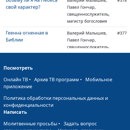
Возьму ли я на Небеса
Валерий Малышев,
#378
свой характер?
Павел Гончар,
священнослужитель,
магистр богословия
Геенна огненная в
Валерий Малышев,
#377
Библии
Павел Гончар,
священнослужитель,
магистр богословия
Жизнь в обществе
Валерий Малышев,
#376
Посмотреть
потребления
Павел Гончар,
Онлайн ТВ
•
Архив ТВ программ
•
Мобильное
священнослужитель,
приложение
магистр богословия
Политика обработки персональных данных и
Как не надо толковать
Валерий Малышев,
#375
конфиденциальности
Священное Писание
Павел Гончар,
Написать
священнослужитель,
магистр богословия
Молитвенные просьбы
•
Задать вопрос