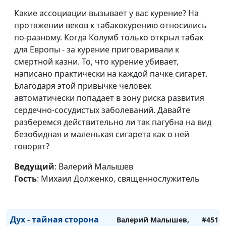
границы и здравый
Михаил Долженко,
Какие ассоциации вызывает у вас курение? На
смысл
священнослужитель
протяжении веков к табакокурению относились
по-разному. Когда Колумб только открыл табак
Когда верил, но
Валерий Малышев,
#455
для Европы - за курение приговаривали к
разочаровался
Михаил Долженко,
смертной казни. То, что курение убивает,
священнослужитель
написано практически на каждой пачке сигарет.
Заповедь "не
Благодаря этой привычке человек
Валерий Малышев,
#454
прелюбодействуй" в
автоматически попадает в зону риска развития
Михаил Долженко,
современном мире
сердечно-сосудистых заболеваний. Давайте
священнослужитель
разберемся действительно ли так пагубна на вид
Христианская жизнь и
Валерий Малышев,
#453
безобидная и маленькая сигарета как о ней
технический прогресс
Михаил Долженко,
говорят?
священнослужитель
Ведущий
: Валерий Малышев
Как работают духовные
Валерий Малышев,
#452
Гость
: Михаил Долженко, священнослужитель
законы жизни
Михаил Долженко,
священнослужитель
Дух - тайная сторона
Валерий Малышев,
#451