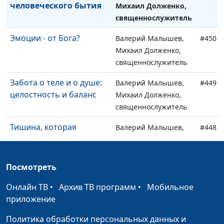
человеческого бытия
Михаил Долженко,
священнослужитель
Эмоции - от Бога?
Валерий Малышев,
#450
Михаил Долженко,
священнослужитель
Забота о теле и о душе:
Валерий Малышев,
#449
целостность и баланс
Михаил Долженко,
священнослужитель
Тишина, которая
Валерий Малышев,
#448
спасает
Михаил Долженко,
священнослужитель
Посмотреть
Бог, мы и
Валерий Малышев,
#447
несправедливость мира
Евгений
Онлайн ТВ
•
Архив ТВ программ
•
Мобильное
Перешивкин,
приложение
священнослужитель
Политика обработки персональных данных и