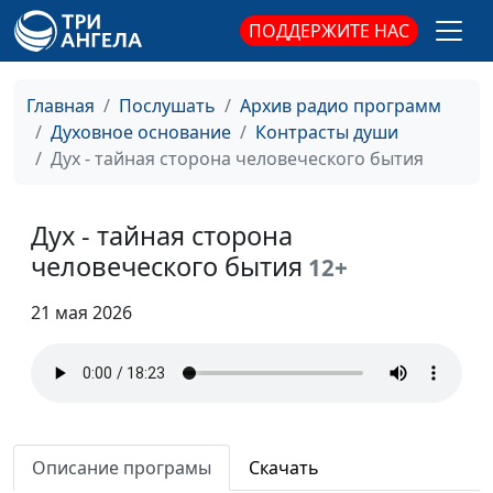
благословлять...
Михаил Долженко,
ПОДДЕРЖИТЕ НАС
дьявол?
священнослужитель
Призван ли христианин
Валерий Малышев,
#460
Главная
Послушать
Архив радио программ
быть святым?
Михаил Долженко,
Духовное основание
Контрасты души
священнослужитель
Дух - тайная сторона человеческого бытия
В погоне за счастьем
Валерий Малышев,
#459
Михаил Долженко,
Дух - тайная сторона
священнослужитель
человеческого бытия
12+
Чудеса Божьи. Где они?
Валерий Малышев,
#458
21 мая 2026
Михаил Долженко,
священнослужитель
Бог в мелочах жизни
Валерий Малышев,
#457
Михаил Долженко,
священнослужитель
Описание програмы
Скачать
Смирение: жертва,
Валерий Малышев,
#456