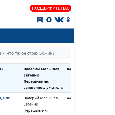
священнослужитель
ПОДДЕРЖИТЕ НАС
Что это
Валерий Малышев,
#444
Евгений
Перешивкин,
священнослужитель
Валерий Малышев,
#443
ть за
Евгений
ей?
Перешивкин,
и
Что такое страх Божий?
священнослужитель
ах
Валерий Малышев,
#442
Евгений
Перешивкин,
священнослужитель
, или
Валерий Малышев,
#441
Евгений
Перешивкин,