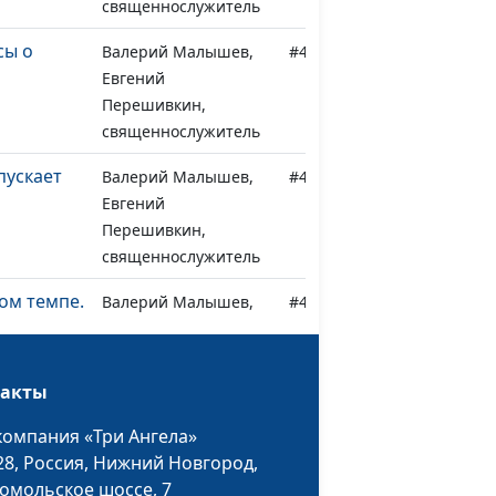
священнослужитель
сы о
Валерий Малышев,
#440
Евгений
Перешивкин,
священнослужитель
пускает
Валерий Малышев,
#439
Евгений
Перешивкин,
священнослужитель
ом темпе.
Валерий Малышев,
#438
Евгений
Перешивкин,
священнослужитель
такты
 Божьего
Валерий Малышев,
#437
компания «Три Ангела»
Евгений
28,
Россия, Нижний Новгород,
Перешивкин,
омольское шоссе, 7