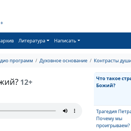
Бог Всемогущ. 
значит?
2+
оархив
Литература
Написать
Несут ли дети
ответственнос
грехи родител
адио программ
Духовное основание
Контрасты душ
Что такое стр
ожий?
12+
Божий?
Трагедия Петра
Почему мы
проигрываем?