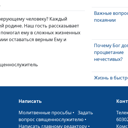
ь
Важные вопро
 верующему человеку? Каждый
покаянии
ей родине. Наш гость рассказывает
г помогал ему в сложных жизненных
мии оставаться верным Ему и
Почему Бог до
процветание
нечестивых?
ященнослужитель
Жизнь в быстр
Что нельзя
откладывать?
Написать
Кон
Благословение
•
Молитвенные просьбы
•
Задать
Теле
присутствия
вопрос священнослужителю
•
6030
Написать главному редактору
•
Комс