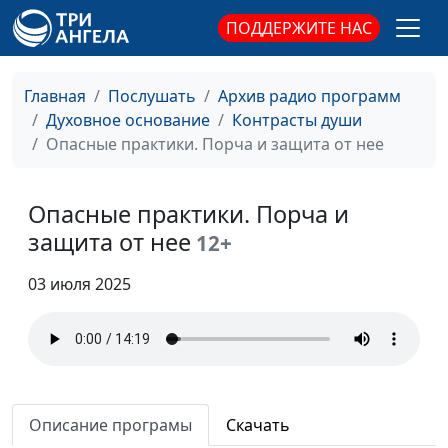
Как контролировать
Игорь Кириченко,
#407
ПОДДЕРЖИТЕ НАС
свои мысли?
Дмитрий Фокин,
магистр богословия,
Главная
Послушать
Архив радио программ
кандидат
Духовное основание
Контрасты души
исторических наук,
Опасные практики. Порча и защита от нее
проректор ЗАУ по
научной работе
Существует ли
Опасные практики. Порча и
Игорь Кириченко,
#406
подсознание?
Дмитрий Фокин,
защита от нее
12+
магистр богословия,
кандидат
03 июля 2025
исторических наук,
проректор ЗАУ по
научной работе
Мысли и действия: есть
Игорь Кириченко,
#405
ли связь?
Дмитрий Фокин,
Описание програмы
Скачать
магистр богословия,