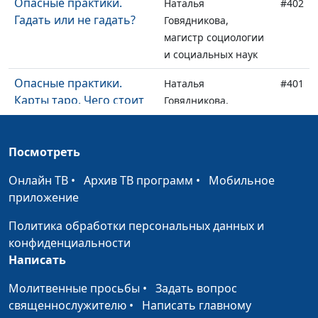
Опасные практики.
Наталья
#402
Гадать или не гадать?
Говядникова,
магистр социологии
и социальных наук
Опасные практики.
Наталья
#401
Карты таро. Чего стоит
Говядникова,
"невинное"
магистр социологии
развлечение?
и социальных наук
Посмотреть
Опасные практики.
Наталья
#400
Онлайн ТВ
Гомеопатия. Наука или
•
Архив ТВ программ
•
Мобильное
Говядникова,
приложение
магия?
магистр социологии
и социальных наук
Политика обработки персональных данных и
конфиденциальности
Опасные практики.
Наталья
#399
Написать
Рейки. Правда и ложь о
Говядникова,
целительстве руками
магистр социологии
Молитвенные просьбы
•
Задать вопрос
и социальных наук
священнослужителю
•
Написать главному