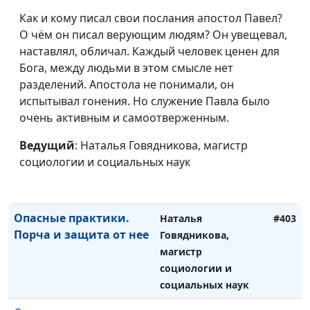
кандидат
Как и кому писал свои послания апостол Павел?
исторических наук,
О чём он писал верующим людям? Он увещевал,
проректор ЗАУ по
наставлял, обличал. Каждый человек ценен для
научной работе
Бога, между людьми в этом смысле нет
разделений. Апостола не понимали, он
Важность библейского
Игорь Кириченко,
#404
испытывал гонения. Но служение Павла было
мышления
Дмитрий Фокин,
очень активным и самоотверженным.
магистр богословия,
кандидат
Ведущий
: Наталья Говядникова, магистр
исторических наук,
социологии и социальных наук
проректор ЗАУ по
научной работе
Опасные практики.
Наталья
#403
Порча и защита от нее
Говядникова,
магистр
социологии и
социальных наук