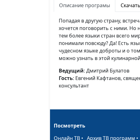
Описание програмы
Скачат
Попадая в другую страну, встреч
хочется поговорить с ними. Но 
тем более языки стран всего ми
понимали повсюду? Да! Есть язы
чудесном языке доброты и о том
можно узнать в этой кулинарно
Ведущий
: Дмитрий Булатов
Гость
: Евгений Кафтанов, свяще
консультант
Посмотреть
Онлайн ТВ
•
Архив ТВ программ