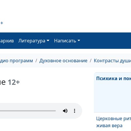
Как строить св
будущее?
2+
оархив
Литература
Написать
Вина, стыд и п
адио программ
Духовное основание
Контрасты душ
Психика и по
ие
12+
Церковные рит
живая вера