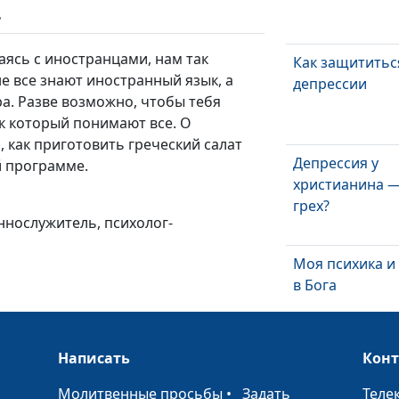
ь
аясь с иностранцами, нам так
Как защититьс
не все знают иностранный язык, а
депрессии
ра. Разве возможно, чтобы тебя
к который понимают все. О
, как приготовить греческий салат
Депрессия у
й программе.
христианина —
грех?
ннослужитель, психолог-
Моя психика и
в Бога
Написать
Кон
Психология и
психиатрия: з
•
Молитвенные просьбы
•
Задать
Теле