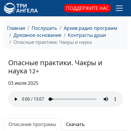
и социальных наук
ПОДДЕРЖИТЕ НАС
Опасные практики.
Наталья
#398
Может ли тело
Говядникова,
Главная
Послушать
Архив радио программ
говорить?
магистр социологии
Духовное основание
Контрасты души
и социальных наук
Опасные практики. Чакры и наука
Опасные практики.
Наталья
#397
Закон притяжения
Говядникова,
Опасные практики. Чакры и
богатства
магистр социологии
наука
12+
и социальных наук
03 июля 2025
Опасные практики.
Наталья
#396
Натальные карты и
Говядникова,
хиромантия
магистр социологии
и социальных наук
Опасные практики.
Наталья
#395
Нумерология
Описание програмы
Скачать
Говядникова,