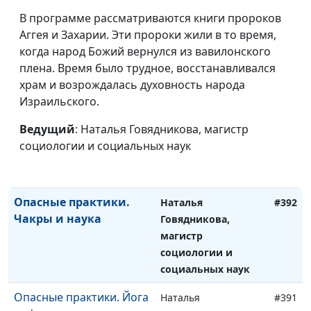
магистр социологии
В программе рассматриваются книги пророков
и социальных наук
Аггея и Захарии. Эти пророки жили в то время,
Опасные практики.
Наталья
#394
когда народ Божий вернулся из вавилонского
Хэллоуин. Развлечение
Говядникова,
плена. Время было трудное, восстанавливался
или опасность?
магистр социологии
храм и возрождалась духовность народа
и социальных наук
Израильского.
Опасные практики.
Наталья
#393
Ведущий
: Наталья Говядникова, магистр
Социальные сети и
Говядникова,
социологии и социальных наук
христианство
магистр социологии
и социальных наук
Опасные практики.
Наталья
#392
Чакры и наука
Говядникова,
магистр
социологии и
социальных наук
Опасные практики. Йога
Наталья
#391