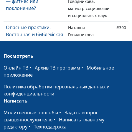
— фитнес или
Говядникова,
поклонение?
магистр социологии
и социальных наук
Опасные практики.
Наталья
#390
Восточная и библейская
Говядникова,
медитации
магистр социологии
и социальных наук
Посмотреть
Опасные практики.
Наталья
#389
Онлайн ТВ
Карма и христианство
•
Архив ТВ программ
•
Мобильное
Говядникова,
приложение
магистр социологии
и социальных наук
Политика обработки персональных данных и
конфиденциальности
Опасные практики.
Наталья
#388
Написать
Философии индуизма в
Говядникова,
христианской культуре
магистр социологии
Молитвенные просьбы
•
Задать вопрос
и социальных наук
священнослужителю
•
Написать главному
редактору
•
Техподдержка
Одолевает ли сатана
Валерий Малышев,
#387