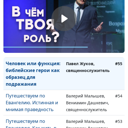
Почему нельзя ставить
Павел Жуков,
#58
Богу оценку
священнослужитель
Как утешает Слово
Павел Жуков,
#57
Божье?
священнослужитель
Вера и ожидание
Павел Жуков,
#56
второго пришествия
священнослужитель
Христа
Человек или функция:
Павел Жуков,
#55
библейские герои как
священнослужитель
образец для
подражания
Путешествуем по
Валерий Малышев,
#54
Евангелию. Истинная и
Вениамин Дашкевич,
мнимая праведность
священнослужитель
Путешествуем по
Валерий Малышев,
#53
Евангелию. Как жить в