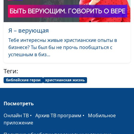
человека
священнослужитель
Почему и зачем мы
Артем Таварян,
#38
делаем добрые дела?
священнослужитель
Я – верующая
Отверженность: люди
Андрей Довгель,
#37
Тебе интересны живые христианские опыты в
отвергают, Бог
священнослужитель
бизнесе? Ты был бы не прочь пообщаться с
принимает
успешным в биз...
Песнь Песней о любви
Андрей Довгель,
#36
Теги:
священнослужитель
библейские герои
христианская жизнь
Жить достойно -
Андрей Довгель,
#35
умереть достойно
священнослужитель
Посмотреть
Живая вера
Андрей Довгель,
#34
священнослужитель
Онлайн ТВ
•
Архив ТВ программ
•
Мобильное
приложение
Крест Иисуса Христа
Андрей Довгель,
#33
священнослужитель