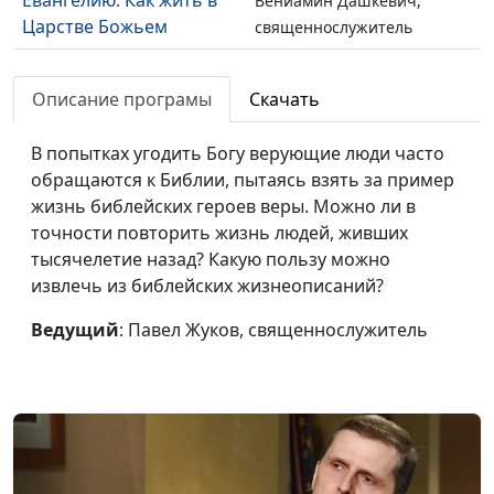
Вениамин Дашкевич,
Царстве Божьем
священнослужитель
Путешествуем по
Валерий Малышев,
#52
Евангелию. Зачем нам
Описание програмы
Скачать
Вениамин Дашкевич,
учиться у Иисуса?
священнослужитель
В попытках угодить Богу верующие люди часто
Путешествуем по
Валерий Малышев,
#51
обращаются к Библии, пытаясь взять за пример
Евангелию. В Библии
Вениамин Дашкевич,
жизнь библейских героев веры. Можно ли в
есть противоречия?
священнослужитель
точности повторить жизнь людей, живших
тысячелетие назад? Какую пользу можно
Путешествуем по
Валерий Малышев,
#50
извлечь из библейских жизнеописаний?
Евангелию. Условия
Вениамин Дашкевич,
доверия Богу
священнослужитель
Ведущий
: Павел Жуков, священнослужитель
Путешествуем по
Валерий Малышев,
#49
Евангелию.
Вениамин Дашкевич,
Поклоняться по букве
священнослужитель
или по духу?
Путешествуем по
Валерий Малышев,
#48