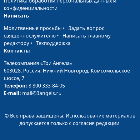
Политика обработки персональных данных и
конфиденциальности
На что готов Бог ради
Андрей Довгель,
#32
Написать
любви?
священнослужитель
Молитвенные просьбы
•
Задать вопрос
Гора преображения
Сергей Пацукевич,
#20
священнослужителю
•
Написать главному
священнослужитель
редактору
•
Техподдержка
Как Бог отвечает на
Сергей Пацукевич,
#19
Контакты
молитвы?
священнослужитель
Телекомпания «Три Ангела»
Взыщите Господа во
Сергей Пацукевич,
#18
603028,
Россия, Нижний Новгород,
Комсомольское
время засухи
священнослужитель
шоссе, 7
Телефон:
8 800 333-84-05
Золотой теленок 21-ого
Сергей Парфенов,
#17
E-mail:
mail@3angels.ru
века
священнослужитель
Зачем нам трудности?
Сергей Парфенов,
#16
© Все права защищены. Использование материалов
священнослужитель
допускается только с согласия редакции.
Семья, обреченная на
Виталий Киссер,
#15
счастье (вторая часть)
священнослужитель