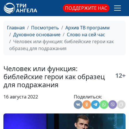
священнослужитель
ПОДДЕРЖИТЕ НАС
Что я чувствую и что с
Павел Жуков,
#64
этим делать
священнослужитель
Главная
Посмотреть
Архив ТВ программ
Духовное основание
Слово на сей час
«Не судите» — как это
Павел Жуков,
#63
Человек или функция: библейские герои как
понимать
священнослужитель
образец для подражания
Быть честным. В чём?
Павел Жуков,
#62
священнослужитель
Человек или функция:
Быть принципиальным
Павел Жуков,
#61
12+
библейские герои как образец
это хорошо?
священнослужитель
для подражания
Единый Бог и нет иного
Павел Жуков,
#60
16 августа 2022
Поделиться:
священнослужитель
Есть ли будущее у
Павел Жуков,
#59
городов?
священнослужитель