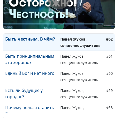
Что я чувствую и что с
Павел Жуков,
#64
этим делать
священнослужитель
«Не судите» — как это
Павел Жуков,
#63
понимать
священнослужитель
Быть честным. В чём?
Павел Жуков,
#62
священнослужитель
Быть принципиальным
Павел Жуков,
#61
это хорошо?
священнослужитель
Единый Бог и нет иного
Павел Жуков,
#60
священнослужитель
Есть ли будущее у
Павел Жуков,
#59
городов?
священнослужитель
Почему нельзя ставить
Павел Жуков,
#58
Богу оценку
священнослужитель