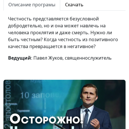
Описание програмы
Скачать
Как утешает Слово
Павел Жуков,
#57
Божье?
священнослужитель
Честность представляется безусловной
добродетелью, но и она может навлечь на
Вера и ожидание
Павел Жуков,
#56
человека проклятия и даже смерть. Нужно ли
второго пришествия
священнослужитель
быть честным? Когда честность из позитивного
Христа
качества превращается в негативное?
Человек или функция:
Павел Жуков,
#55
Ведущий
: Павел Жуков, священнослужитель
библейские герои как
священнослужитель
образец для
подражания
Путешествуем по
Валерий Малышев,
#54
Евангелию. Истинная и
Вениамин Дашкевич,
мнимая праведность
священнослужитель
Путешествуем по
Валерий Малышев,
#53
Евангелию. Как жить в
Вениамин Дашкевич,
Царстве Божьем
священнослужитель