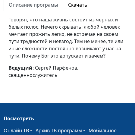
Описание програмы
Скачать
Не искушай Господа
Сергей Парфенов,
#11
священнослужитель
Говорят, что наша жизнь состоит из черных и
белых полос. Нечего скрывать: любой человек
Семья, обреченная на
Виталий Киссер,
#10
мечтает прожить легко, не встречая на своем
счастье (первая часть)
священнослужитель
пути трудностей и невзгод. Тем не менее, те или
Четыре фотографии
Виталий Киссер,
#9
иные сложности постоянно возникают у нас на
Бога
священнослужитель
пути. Почему Бог это допускает и зачем?
Цена следования за
Александр Синицын,
#8
Ведущий
: Сергей Парфенов,
Иисусом
священнослужитель
священнослужитель
Десять притч из
Александр Синицын,
#7
Евангелия от Луки
священнослужитель
У страха глаза велики
Александр Синицын,
#6
священнослужитель
Посмотреть
Как правильно читать
Александр Синицын,
#5
Онлайн ТВ
•
Архив ТВ программ
•
Мобильное
Библию?
священнослужитель