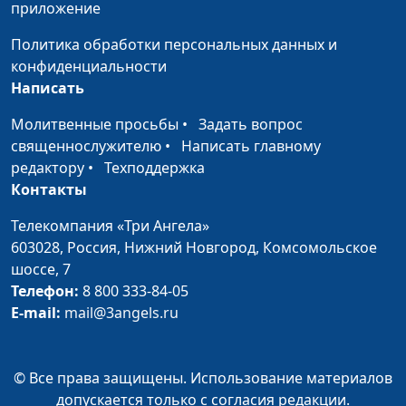
приложение
Как правильно
Александр Синицын,
#4
Политика обработки персональных данных и
понимать слова
священнослужитель
конфиденциальности
человека?
Написать
Понять, простить и
Виталий Киссер,
#3
Молитвенные просьбы
•
Задать вопрос
отпустить (вторая
священнослужитель
священнослужителю
•
Написать главному
часть)
редактору
•
Техподдержка
Контакты
Понять, простить и
Виталий Киссер,
#2
отпустить (первая
священнослужитель
Телекомпания «Три Ангела»
часть)
603028,
Россия, Нижний Новгород,
Комсомольское
шоссе, 7
Современное
Виталий Киссер,
#1
Телефон:
8 800 333-84-05
руководство к
священнослужитель
E-mail:
mail@3angels.ru
счастливой жизни
© Все права защищены. Использование материалов
допускается только с согласия редакции.