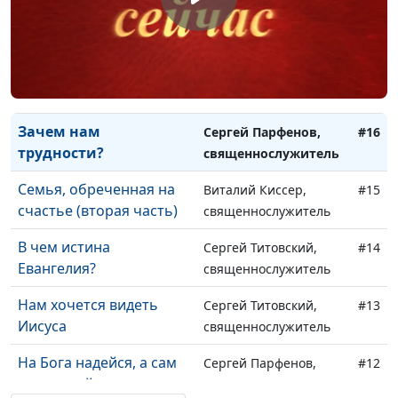
Взыщите Господа во
Сергей Пацукевич,
#18
время засухи
священнослужитель
Золотой теленок 21-ого
Сергей Парфенов,
#17
века
священнослужитель
Зачем нам
Сергей Парфенов,
#16
трудности?
священнослужитель
Семья, обреченная на
Виталий Киссер,
#15
счастье (вторая часть)
священнослужитель
В чем истина
Сергей Титовский,
#14
Евангелия?
священнослужитель
Нам хочется видеть
Сергей Титовский,
#13
Иисуса
священнослужитель
На Бога надейся, а сам
Сергей Парфенов,
#12
не плошай
священнослужитель