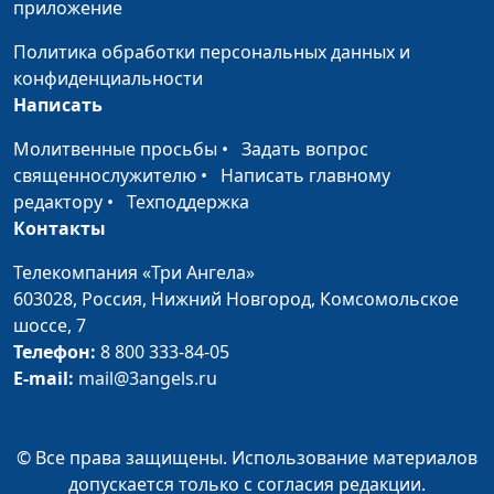
приложение
понимать слова
священнослужитель
человека?
Политика обработки персональных данных и
конфиденциальности
Понять, простить и
Виталий Киссер,
#3
Написать
отпустить (вторая
священнослужитель
часть)
Молитвенные просьбы
•
Задать вопрос
священнослужителю
•
Написать главному
Понять, простить и
Виталий Киссер,
#2
редактору
•
Техподдержка
отпустить (первая
священнослужитель
Контакты
часть)
Телекомпания «Три Ангела»
Современное
Виталий Киссер,
#1
603028,
Россия, Нижний Новгород,
Комсомольское
руководство к
священнослужитель
шоссе, 7
счастливой жизни
Телефон:
8 800 333-84-05
E-mail:
mail@3angels.ru
© Все права защищены. Использование материалов
допускается только с согласия редакции.