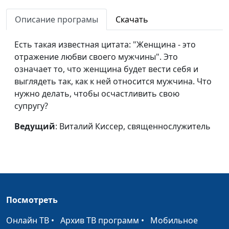
священнослужитель
Описание програмы
Скачать
Семья, обреченная на
Виталий Киссер,
#10
счастье (первая часть)
священнослужитель
Есть такая известная цитата: "Женщина - это
отражение любви своего мужчины". Это
Четыре фотографии
Виталий Киссер,
#9
означает то, что женщина будет вести себя и
Бога
священнослужитель
выглядеть так, как к ней относится мужчина. Что
Цена следования за
Александр Синицын,
#8
нужно делать, чтобы осчастливить свою
Иисусом
священнослужитель
супругу?
Десять притч из
Александр Синицын,
#7
Ведущий
: Виталий Киссер, священнослужитель
Евангелия от Луки
священнослужитель
У страха глаза велики
Александр Синицын,
#6
священнослужитель
Как правильно читать
Александр Синицын,
#5
Посмотреть
Библию?
священнослужитель
Онлайн ТВ
•
Архив ТВ программ
•
Мобильное
Как правильно
Александр Синицын,
#4