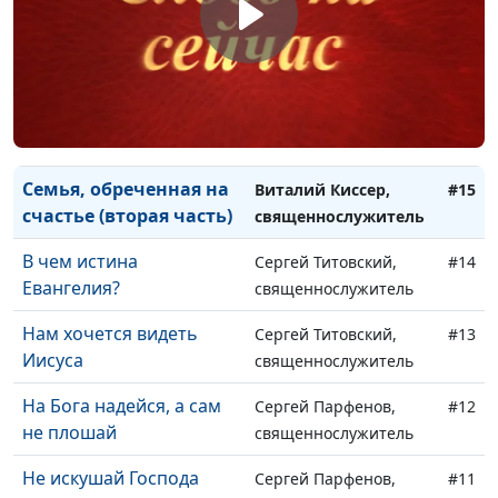
Золотой теленок 21-ого
Сергей Парфенов,
#17
века
священнослужитель
Зачем нам трудности?
Сергей Парфенов,
#16
священнослужитель
Семья, обреченная на
Виталий Киссер,
#15
счастье (вторая часть)
священнослужитель
В чем истина
Сергей Титовский,
#14
Евангелия?
священнослужитель
Нам хочется видеть
Сергей Титовский,
#13
Иисуса
священнослужитель
На Бога надейся, а сам
Сергей Парфенов,
#12
не плошай
священнослужитель
Не искушай Господа
Сергей Парфенов,
#11