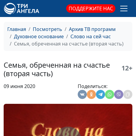
ПОДДЕРЖИТЕ НАС
Жить достойно -
Андрей Довгель,
#35
умереть достойно
священнослужитель
Главная
Посмотреть
Архив ТВ программ
Живая вера
Андрей Довгель,
#34
Духовное основание
Слово на сей час
священнослужитель
Семья, обреченная на счастье (вторая часть)
Крест Иисуса Христа
Андрей Довгель,
#33
священнослужитель
Семья, обреченная на счастье
12+
На что готов Бог ради
Андрей Довгель,
#32
(вторая часть)
любви?
священнослужитель
09 июня 2020
Поделиться:
Гора преображения
Сергей Пацукевич,
#20
священнослужитель
Как Бог отвечает на
Сергей Пацукевич,
#19
молитвы?
священнослужитель
Взыщите Господа во
Сергей Пацукевич,
#18
время засухи
священнослужитель