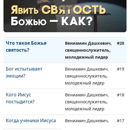
Где был Иисус до 30
Александр Синицын,
#22
лет?
священнослужитель
Нужно ли обличать
Александр Синицын,
#21
других людей?
священнослужитель
Что такое Божья
Вениамин Дашкевич,
#20
святость?
священнослужитель,
молодежный лидер
Бог испытывает
Вениамин Дашкевич,
#19
эмоции?
священнослужитель,
молодежный лидер
Кого Иисус
Вениамин Дашкевич,
#18
постыдится?
священнослужитель,
молодежный лидер
Когда ученики Иисуса
Вениамин Дашкевич,
#17
получили Святого
священнослужитель,