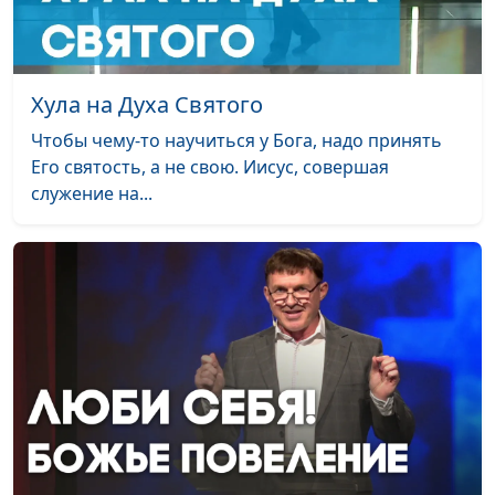
молодежный лидер
Одобряет ли Бог
Вениамин Дашкевич,
#11
войны?
священнослужитель,
Хула на Духа Святого
молодежный лидер
Чтобы чему-то научиться у Бога, надо принять
Мужья превосходят
Вениамин Дашкевич,
#10
Его святость, а не свою. Иисус, совершая
своих жён?
священнослужитель,
служение на...
молодежный лидер
Можно ли бояться и
Вениамин Дашкевич,
#9
любить Бога
священнослужитель,
одновременно?
молодежный лидер
Почему Иисус ел
Вениамин Дашкевич,
#8
вместе с грешниками?
священнослужитель,
молодежный лидер
Кто такие бесы?
Вениамин Дашкевич,
#7
священнослужитель,