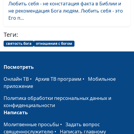
старые заповеди
молодежный лидер
Любить себя - не констатация факта в Библии и
не рекомендация Бога людям. Любить себя - это
Омовение ног - в чем
Вениамин Дашкевич,
#1
Его п...
его смысл?
священнослужитель,
молодежный лидер
Теги:
святость бога
отношения с богом
Посмотреть
Онлайн ТВ
•
Архив ТВ программ
•
Мобильное
приложение
Политика обработки персональных данных и
конфиденциальности
Написать
Молитвенные просьбы
•
Задать вопрос
священнослужителю
•
Написать главному