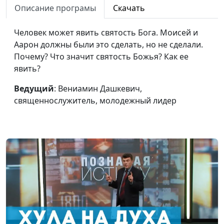
Духа?
Описание програмы
Скачать
молодежный лидер
Иов: причины
Вениамин Дашкевич,
#16
Человек может явить святость Бога. Моисей и
страданий
священнослужитель,
Аарон должны были это сделать, но не сделали.
молодежный лидер
Почему? Что значит святость Божья? Как ее
явить?
Многоженство: норма
Вениамин Дашкевич,
#15
ли это?
священнослужитель,
Ведущий
: Вениамин Дашкевич,
молодежный лидер
священнослужитель, молодежный лидер
Непростительный грех
Вениамин Дашкевич,
#14
священнослужитель,
молодежный лидер
Иисус и прокаженный:
Вениамин Дашкевич,
#13
очищение и исцеление
священнослужитель,
молодежный лидер
Крещение покаяния:
Вениамин Дашкевич,
#12
смысл обряда
священнослужитель,