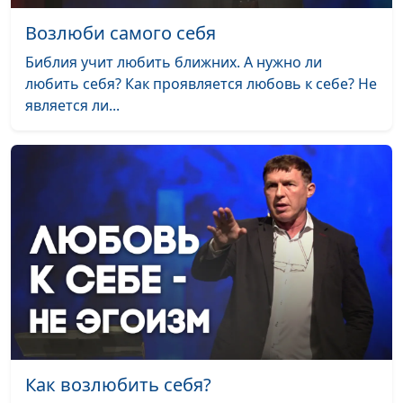
молодежный лидер
Возлюби самого себя
Что такое Царство
Вениамин Дашкевич,
#6
Библия учит любить ближних. А нужно ли
Небесное?
священнослужитель,
любить себя? Как проявляется любовь к себе? Не
молодежный лидер
является ли...
Можно ли разводиться
Вениамин Дашкевич,
#5
верующим?
священнослужитель,
молодежный лидер
Кто не любит
Вениамин Дашкевич,
#4
христиан?
священнослужитель,
молодежный лидер
Что такое истинная
Вениамин Дашкевич,
#3
вера?
священнослужитель,
молодежный лидер
Любить Бога и
Вениамин Дашкевич,
#2
Как возлюбить себя?
ближнего: новые
священнослужитель,