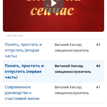
Как правильно читать
Александр Синицын,
#5
Библию?
священнослужитель
Как правильно
Александр Синицын,
#4
понимать слова
священнослужитель
человека?
Понять, простить и
Виталий Киссер,
#3
отпустить (вторая
священнослужитель
часть)
Понять, простить и
Виталий Киссер,
#2
отпустить (первая
священнослужитель
часть)
Современное
Виталий Киссер,
#1
руководство к
священнослужитель
счастливой жизни