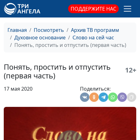
На Бога надейся, а сам
Сергей Парфенов,
#12
ПОДДЕРЖИТЕ НАС
не плошай
священнослужитель
Не искушай Господа
Сергей Парфенов,
#11
Главная
Посмотреть
Архив ТВ программ
священнослужитель
Духовное основание
Слово на сей час
Понять, простить и отпустить (первая часть)
Семья, обреченная на
Виталий Киссер,
#10
счастье (первая часть)
священнослужитель
Понять, простить и отпустить
Четыре фотографии
12+
Виталий Киссер,
#9
(первая часть)
Бога
священнослужитель
17 мая 2020
Поделиться:
Цена следования за
Александр Синицын,
#8
Иисусом
священнослужитель
Десять притч из
Александр Синицын,
#7
Евангелия от Луки
священнослужитель
У страха глаза велики
Александр Синицын,
#6
священнослужитель