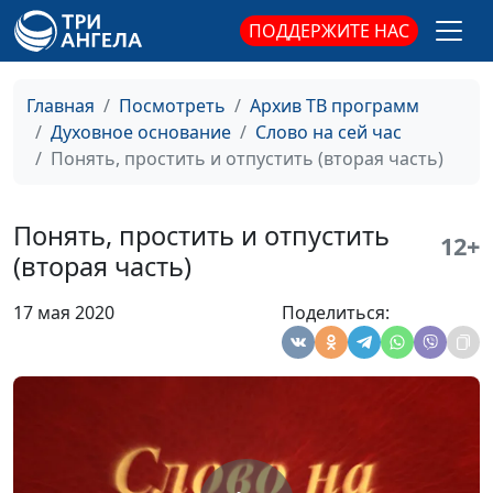
На Бога надейся, а сам
Сергей Парфенов,
#12
ПОДДЕРЖИТЕ НАС
не плошай
священнослужитель
Не искушай Господа
Сергей Парфенов,
#11
Главная
Посмотреть
Архив ТВ программ
священнослужитель
Духовное основание
Слово на сей час
Понять, простить и отпустить (вторая часть)
Семья, обреченная на
Виталий Киссер,
#10
счастье (первая часть)
священнослужитель
Понять, простить и отпустить
Четыре фотографии
12+
Виталий Киссер,
#9
(вторая часть)
Бога
священнослужитель
17 мая 2020
Поделиться:
Цена следования за
Александр Синицын,
#8
Иисусом
священнослужитель
Десять притч из
Александр Синицын,
#7
Евангелия от Луки
священнослужитель
У страха глаза велики
Александр Синицын,
#6
священнослужитель