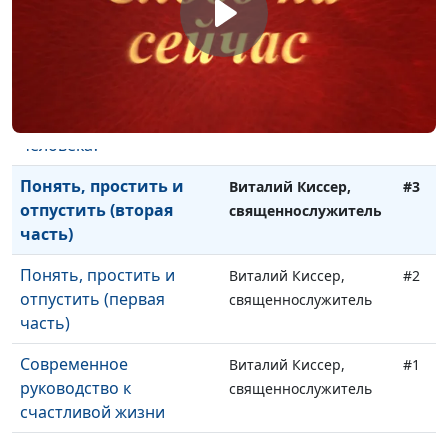
Как правильно читать
Александр Синицын,
#5
Библию?
священнослужитель
Как правильно
Александр Синицын,
#4
понимать слова
священнослужитель
человека?
Понять, простить и
Виталий Киссер,
#3
отпустить (вторая
священнослужитель
часть)
Понять, простить и
Виталий Киссер,
#2
отпустить (первая
священнослужитель
часть)
Современное
Виталий Киссер,
#1
руководство к
священнослужитель
счастливой жизни