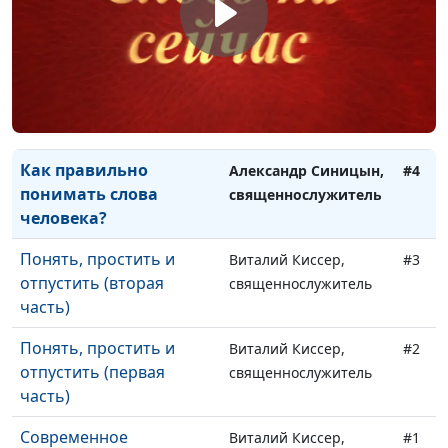
У страха глаза велики
Александр Синицын,
#6
священнослужитель
Как правильно читать
Александр Синицын,
#5
Библию?
священнослужитель
Как правильно
Александр Синицын,
#4
понимать слова
священнослужитель
человека?
Понять, простить и
Виталий Киссер,
#3
отпустить (вторая
священнослужитель
часть)
Понять, простить и
Виталий Киссер,
#2
отпустить (первая
священнослужитель
часть)
Современное
Виталий Киссер,
#1