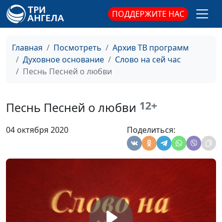
Христе послужившем
священнослужитель
ПОДДЕРЖИТЕ НАС
Путешествуем по
Валерий Малышев,
#42
Евангелию. Понять
Вениамин Дашкевич,
Главная
Посмотреть
Архив ТВ программ
Христа
священнослужитель
Духовное основание
Слово на сей час
Песнь Песней о любви
Путешествуем по
Валерий Малышев,
#41
Евангелию. Матфей -
Вениамин Дашкевич,
евангелист для евреев
священнослужитель
12+
Песнь Песней о любви
Путешествуем по
Валерий Малышев,
#40
04 октября 2020
Поделиться:
Евангелию.
Вениамин Дашкевич,
Рождественская
священнослужитель
история: Бог приходит к
нам
Величайшее благо для
Артем Таварян,
#39
человека
священнослужитель
Почему и зачем мы
Артем Таварян,
#38