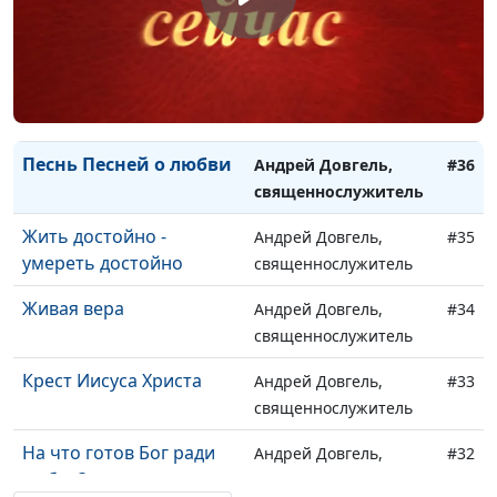
делаем добрые дела?
священнослужитель
Отверженность: люди
Андрей Довгель,
#37
отвергают, Бог
священнослужитель
принимает
Песнь Песней о любви
Андрей Довгель,
#36
священнослужитель
Жить достойно -
Андрей Довгель,
#35
умереть достойно
священнослужитель
Живая вера
Андрей Довгель,
#34
священнослужитель
Крест Иисуса Христа
Андрей Довгель,
#33
священнослужитель
На что готов Бог ради
Андрей Довгель,
#32
любви?
священнослужитель