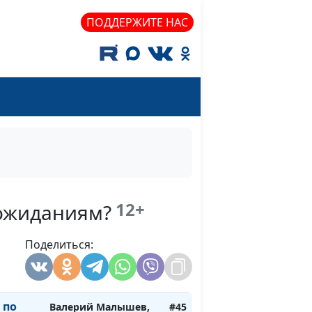
ПОДДЕРЖИТЕ НАС
по
Валерий Малышев,
#49
Вениамин Дашкевич,
 букве
священнослужитель
по
Валерий Малышев,
#48
а -
Вениамин Дашкевич,
ха
священнослужитель
по
Валерий Малышев,
#47
овная
Вениамин Дашкевич,
ычке
священнослужитель
12+
 ожиданиям?
по
Валерий Малышев,
#46
Поделиться:
Вениамин Дашкевич,
в
священнослужитель
 по
Валерий Малышев,
#45