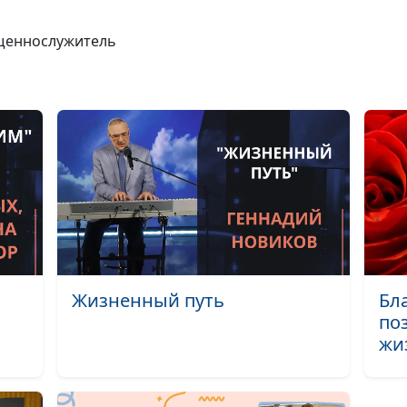
Путешествуем 
Евангелию.
ященнослужитель
Рождественска
история: Бог
приходит к нам
Величайшее бл
для человека
Почему и заче
делаем добрые
Отверженность
отвергают, Бог
Жизненный путь
Бл
принимает
по
Песнь Песней 
жи
любви
Жить достойно 