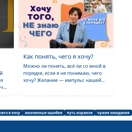
умереть досто
Живая вера
Крест Иисуса Х
На что готов Б
Как понять, чего я хочу?
любви?
Можно ли понять, всё ли со мной в
Гора преображ
ой
порядке, если я не понимаю, чего
ря
хочу? Желание — импульс нашей...
...
Как Бог отвеча
молитвы?
Взыщите Госпо
чего я хочу
жизненные ошибки
путь израиля
чужие ожидания
время засухи
Золотой телено