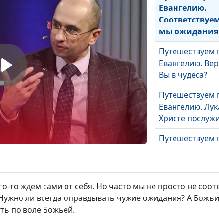
Евангелию.
Соответствуе
мы ожидания
Путешествуем 
Евангелию. Вер
Вы в чудеса?
Путешествуем 
Евангелию. Лук
Христе послуж
Путешествуем 
Евангелию. По
Христа
ь
Путешествуем 
его-то ждем сами от себя. Но часто мы не просто не соо
Евангелию. Мат
. Нужно ли всегда оправдывать чужие ожидания? А Божьи
евангелист для
ать по воле Божьей.