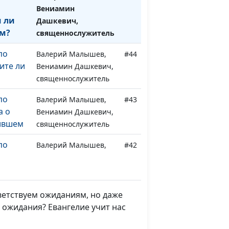
Вениамин
м ли
Дашкевич,
м?
священнослужитель
по
Валерий Малышев,
#44
ите ли
Вениамин Дашкевич,
священнослужитель
по
Валерий Малышев,
#43
а о
Вениамин Дашкевич,
ившем
священнослужитель
по
Валерий Малышев,
#42
нять
Вениамин Дашкевич,
священнослужитель
по
Валерий Малышев,
#41
тветствуем ожиданиям, но даже
фей -
Вениамин Дашкевич,
 ожидания? Евангелие учит нас
 евреев
священнослужитель