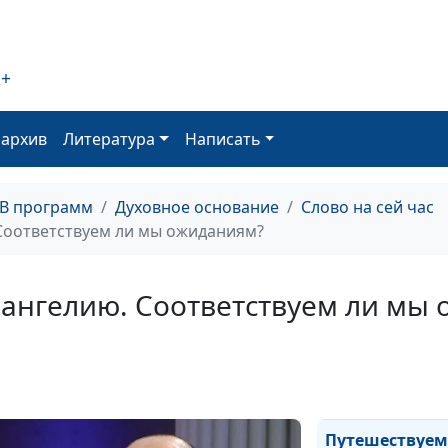
Путешествуем 
Евангелию.
2+
Поклоняться по
или по духу?
оархив
Литература
Написать
Путешествуем 
Евангелию. Пасх
свобода от гре
ТВ программ
Духовное основание
Слово на сей час
Соответствуем ли мы ожиданиям?
Путешествуем 
Евангелию. Дух
жизнь по прив
вангелию. Соответствуем ли мы
Путешествуем 
Евангелию.
Предательства 
жизни Иисуса
Путешествуем