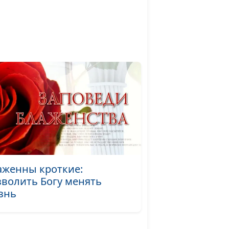
по
Валерий Малышев,
#40
Вениамин Дашкевич,
я
священнослужитель
аго
Артем Таварян,
#39
священнослужитель
м мы
Артем Таварян,
#38
 дела?
священнослужитель
: люди
Андрей Довгель,
#37
священнослужитель
аженны кроткие:
зволить Богу менять
о
Андрей Довгель,
#36
знь
священнослужитель
-
Андрей Довгель,
#35